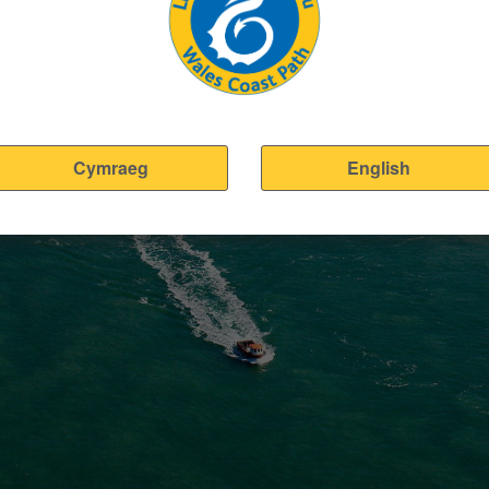
Cymraeg
English