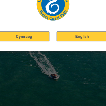
Cymraeg
English