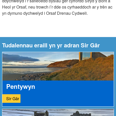
ddychwelyd i’r safleoedd bysiau ger cyffordd Stryd y Bont a
Heol yr Orsaf, neu trowch i’r dde os cyrhaeddoch ar y trên ac
yn dymuno dychwelyd i Orsaf Drenau Cydweli.
Tudalennau eraill yn yr adran Sir Gâr
Pentywyn
Sir Gâr