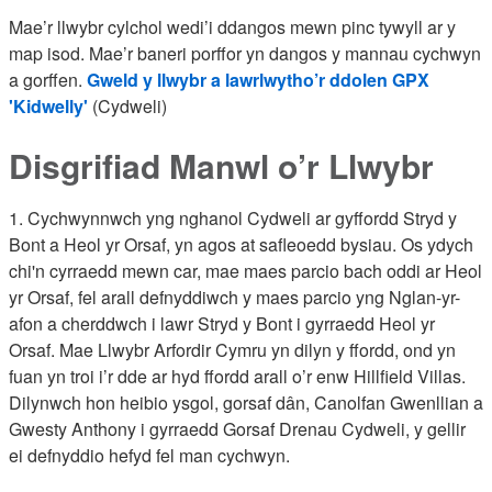
Mae’r llwybr cylchol wedi’i ddangos mewn pinc tywyll ar y
map isod. Mae’r baneri porffor yn dangos y mannau cychwyn
a gorffen.
Gweld y llwybr a lawrlwytho’r ddolen GPX
'Kidwelly'
(Cydweli)
Disgrifiad Manwl o’r Llwybr
1. Cychwynnwch yng nghanol Cydweli ar gyffordd Stryd y
Bont a Heol yr Orsaf, yn agos at safleoedd bysiau. Os ydych
chi'n cyrraedd mewn car, mae maes parcio bach oddi ar Heol
yr Orsaf, fel arall defnyddiwch y maes parcio yng Nglan-yr-
afon a cherddwch i lawr Stryd y Bont i gyrraedd Heol yr
Orsaf. Mae Llwybr Arfordir Cymru yn dilyn y ffordd, ond yn
fuan yn troi i’r dde ar hyd ffordd arall o’r enw Hillfield Villas.
Dilynwch hon heibio ysgol, gorsaf dân, Canolfan Gwenllian a
Gwesty Anthony i gyrraedd Gorsaf Drenau Cydweli, y gellir
ei defnyddio hefyd fel man cychwyn.