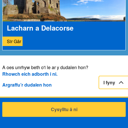
Lacharn a Delacorse
Sir Gâr
A oes unrhyw beth o'i le ar y dudalen hon?
Rhowch eich adborth i ni.
I fyny
Argraffu’r dudalen hon
Cysylltu â ni