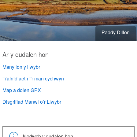
Paddy Dillon
Ar y dudalen hon
Manylion y llwybr
Trafnidiaeth i'r man cychwyn
Map a dolen GPX
Disgrifiad Manwl o’r Llwybr
Nodwch y dudalen hon