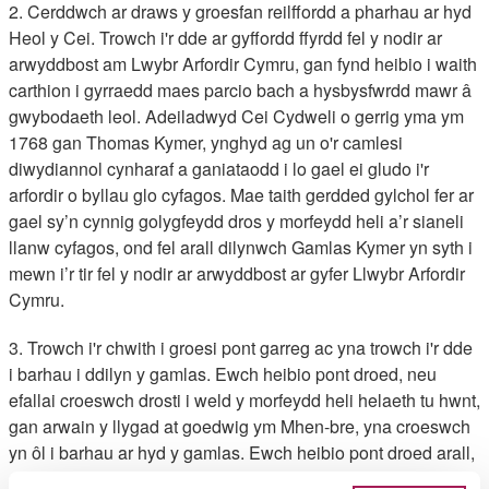
2. Cerddwch ar draws y groesfan reilffordd a pharhau ar hyd
Heol y Cei. Trowch i'r dde ar gyffordd ffyrdd fel y nodir ar
arwyddbost am Lwybr Arfordir Cymru, gan fynd heibio i waith
carthion i gyrraedd maes parcio bach a hysbysfwrdd mawr â
gwybodaeth leol. Adeiladwyd Cei Cydweli o gerrig yma ym
1768 gan Thomas Kymer, ynghyd ag un o'r camlesi
diwydiannol cynharaf a ganiataodd i lo gael ei gludo i'r
arfordir o byllau glo cyfagos. Mae taith gerdded gylchol fer ar
gael sy’n cynnig golygfeydd dros y morfeydd heli a’r sianeli
llanw cyfagos, ond fel arall dilynwch Gamlas Kymer yn syth i
mewn i’r tir fel y nodir ar arwyddbost ar gyfer Llwybr Arfordir
Cymru.
3. Trowch i'r chwith i groesi pont garreg ac yna trowch i'r dde
i barhau i ddilyn y gamlas. Ewch heibio pont droed, neu
efallai croeswch drosti i weld y morfeydd heli helaeth tu hwnt,
gan arwain y llygad at goedwig ym Mhen-bre, yna croeswch
yn ôl i barhau ar hyd y gamlas. Ewch heibio pont droed arall,
neu camwch arni i gael golwg dda ar yr hen gamlas oddi