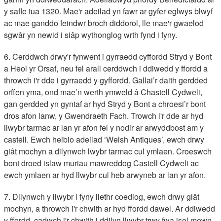
y safle tua 1320. Mae'r adeilad yn fawr ar gyfer eglwys blwyf
ac mae ganddo feindwr broch diddorol, lle mae'r gwaelod
sgwâr yn newid i siâp wythonglog wrth fynd i fyny.
6. Cerddwch drwy'r fynwent i gyrraedd cyffordd Stryd y Bont
a Heol yr Orsaf, neu fel arall cerddwch i ddiwedd y ffordd a
throwch i'r dde i gyrraedd y gyffordd. Gallai’r daith gerdded
orffen yma, ond mae’n werth ymweld â Chastell Cydweli,
gan gerdded yn gyntaf ar hyd Stryd y Bont a chroesi’r bont
dros afon lanw, y Gwendraeth Fach. Trowch i'r dde ar hyd
llwybr tarmac ar lan yr afon fel y nodir ar arwyddbost am y
castell. Ewch heibio adeilad ‘Welsh Antiques’, ewch drwy
giât mochyn a dilynwch lwybr tarmac cul ymlaen. Croeswch
bont droed islaw muriau mawreddog Castell Cydweli ac
ewch ymlaen ar hyd llwybr cul heb arwyneb ar lan yr afon.
7. Dilynwch y llwybr i fyny llethr coediog, ewch drwy giât
mochyn, a throwch i'r chwith ar hyd ffordd dawel. Ar ddiwedd
y ffordd, cadwch i'r chwith i ddilyn llwybr trwy fwa isel mewn