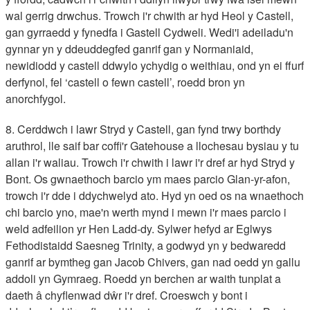
wal gerrig drwchus. Trowch i'r chwith ar hyd Heol y Castell,
gan gyrraedd y fynedfa i Gastell Cydweli. Wedi'i adeiladu'n
gynnar yn y ddeuddegfed ganrif gan y Normaniaid,
newidiodd y castell ddwylo ychydig o weithiau, ond yn ei ffurf
derfynol, fel ‘castell o fewn castell’, roedd bron yn
anorchfygol.
8. Cerddwch i lawr Stryd y Castell, gan fynd trwy borthdy
aruthrol, lle saif bar coffi'r Gatehouse a llochesau bysiau y tu
allan i'r waliau. Trowch i'r chwith i lawr i'r dref ar hyd Stryd y
Bont. Os gwnaethoch barcio ym maes parcio Glan-yr-afon,
trowch i'r dde i ddychwelyd ato. Hyd yn oed os na wnaethoch
chi barcio yno, mae'n werth mynd i mewn i'r maes parcio i
weld adfeilion yr Hen Ladd-dy. Sylwer hefyd ar Eglwys
Fethodistaidd Saesneg Trinity, a godwyd yn y bedwaredd
ganrif ar bymtheg gan Jacob Chivers, gan nad oedd yn gallu
addoli yn Gymraeg. Roedd yn berchen ar waith tunplat a
daeth â chyflenwad dŵr i'r dref. Croeswch y bont i