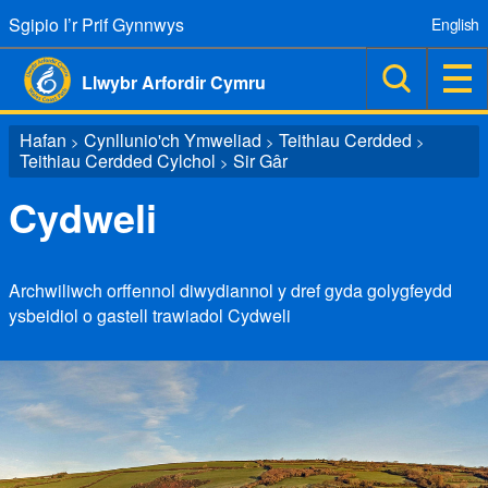
Sgipio I’r Prif Gynnwys
English
Llwybr Arfordir Cymru
Hafan
Cynllunio'ch Ymweliad
Teithiau Cerdded
>
>
>
Teithiau Cerdded Cylchol
Sir Gâr
>
Cydweli
Archwiliwch orffennol diwydiannol y dref gyda golygfeydd
ysbeidiol o gastell trawiadol Cydweli