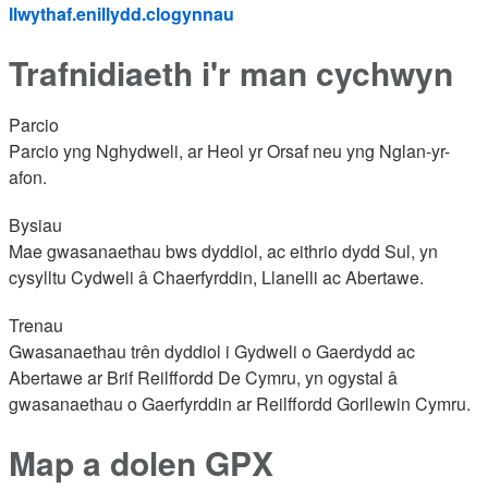
llwythaf.enillydd.clogynnau
Trafnidiaeth i'r man cychwyn
Parcio
Parcio yng Nghydweli, ar Heol yr Orsaf neu yng Nglan-yr-
afon.
Bysiau
Mae gwasanaethau bws dyddiol, ac eithrio dydd Sul, yn
cysylltu Cydweli â Chaerfyrddin, Llanelli ac Abertawe.
Trenau
Gwasanaethau trên dyddiol i Gydweli o Gaerdydd ac
Abertawe ar Brif Reilffordd De Cymru, yn ogystal â
gwasanaethau o Gaerfyrddin ar Reilffordd Gorllewin Cymru.
Map a dolen GPX