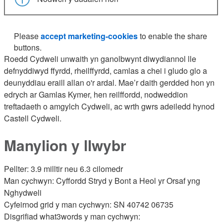
Please
accept marketing-cookies
to enable the share
buttons.
Roedd Cydweli unwaith yn ganolbwynt diwydiannol lle
defnyddiwyd ffyrdd, rheilffyrdd, camlas a chei i gludo glo a
deunyddiau eraill allan o'r ardal. Mae’r daith gerdded hon yn
edrych ar Gamlas Kymer, hen reilffordd, nodweddion
treftadaeth o amgylch Cydweli, ac wrth gwrs adeiledd hynod
Castell Cydweli.
Manylion y llwybr
Pellter: 3.9 milltir neu 6.3 cilomedr
Man cychwyn: Cyffordd Stryd y Bont a Heol yr Orsaf yng
Nghydweli
Cyfeirnod grid y man cychwyn: SN 40742 06735
Disgrifiad what3words y man cychwyn: