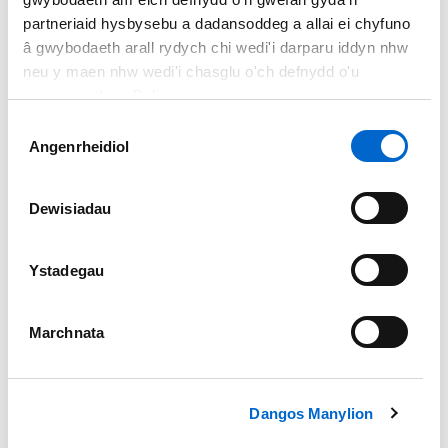
Do
partneriaid hysbysebu a dadansoddeg a allai ei chyfuno
Do - yn rhannol
â gwybodaeth arall rydych chi wedi'i darparu iddyn nhw
neu y maen nhw wedi'i chasglu o'ch defnydd o'u
Naddo
gwasanaethau. Polisi cwcis
Dewis
Angenrheidiol
Caniatâd
Sut gallwn wella'r wefan?
*
Dewisiadau
Ystadegau
Marchnata
Dangos Manylion
Ydych chi eisiau ateb?