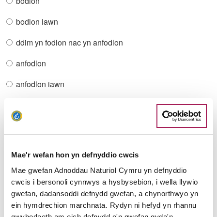
bodlon
bodlon iawn
ddim yn fodlon nac yn anfodlon
anfodlon
anfodlon iawn
Beth oeddech chi'n chwilio amdano?
Mae'r wefan hon yn defnyddio cwcis
Mae gwefan Adnoddau Naturiol Cymru yn defnyddio
Gawsoch chi beth roeddech yn chwilio
cwcis i bersonoli cynnwys a hysbysebion, i wella llywio
amdano?
gwefan, dadansoddi defnydd gwefan, a chynorthwyo yn
ein hymdrechion marchnata. Rydyn ni hefyd yn rhannu
gwybodaeth am eich defnydd o'n gwefan gyda'n