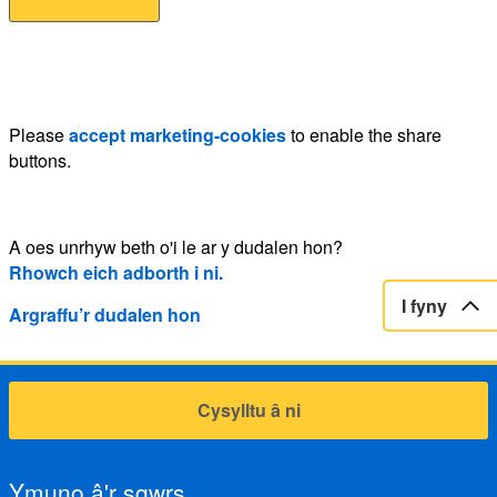
Please
accept marketing-cookies
to enable the share
buttons.
A oes unrhyw beth o'i le ar y dudalen hon?
Rhowch eich adborth i ni.
I fyny
Argraffu’r dudalen hon
Cysylltu â ni
Ymuno â'r sgwrs