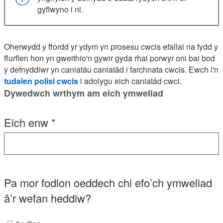
gyflwyno i ni.
Oherwydd y ffordd yr ydym yn prosesu cwcis efallai na fydd y
ffurflen hon yn gweithio'n gywir gyda rhai porwyr oni bai bod
y defnyddiwr yn caniatáu caniatâd i farchnata cwcis. Ewch i'n
tudalen polisi cwcis
i adolygu eich caniatâd cwci.
Dywedwch wrthym am eich ymweliad
Eich enw
*
Pa mor fodlon oeddech chi efo’ch ymweliad
â’r wefan heddiw?