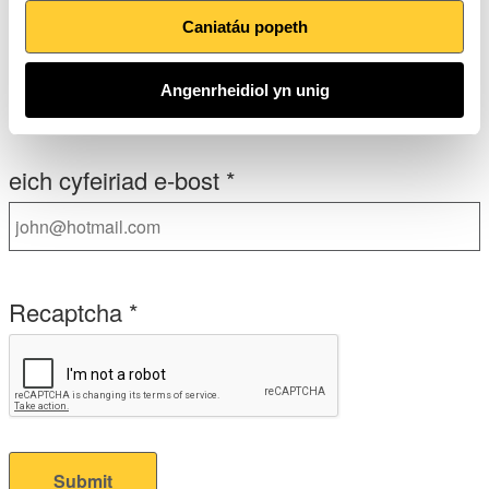
Caniatáu popeth
Oes
Angenrheidiol yn unig
Nac oes
eich cyfeiriad e-bost
*
Recaptcha
*