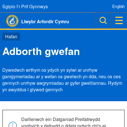
Sgipio I’r Prif Gynnwys
English
Llwybr Arfordir Cymru
Hafan
Adborth gwefan
Dywedwch wrthym os ydych yn sylwi ar unrhyw
gamgymeriadau ar y wefan os gwelwch yn dda, neu os oes
gennych unrhyw awgrymiadau ar gyfer gwelliannau. Rydym
yn awyddus i glywed gennych
Darllenwch ein Datganiad Preifatrwydd
ynghylch y defnydd o ddata rydych chi'n ei