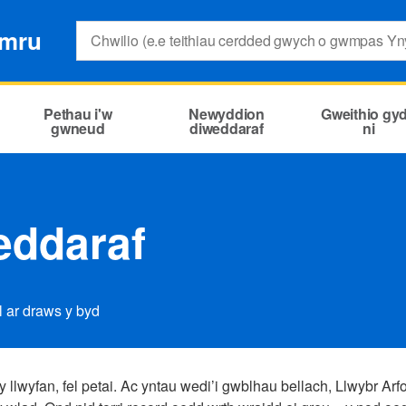
Search:
ymru
Pethau i'w
Newyddion
Gweithio gy
gwneud
diweddaraf
ni
eddaraf
 ar draws y byd
 llwyfan, fel petai. Ac yntau wedi’i gwblhau bellach, Llwybr Arfo