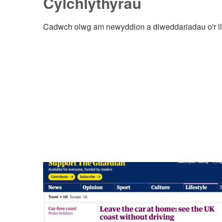
Cylchlythyrau
Cadwch olwg am newyddion a diweddariadau o'r l