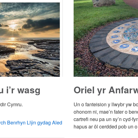
 i’r wasg
Oriel yr Anfar
dir Cymru.
Un o fanteision y llwybr yw b
ohonom ni, mae’n fater o bend
cartrefi neu pa un sy’n cyd-f
ch Benrhyn Llŷn gydag Aled
hapus ar ôl cerdded pob un o 8