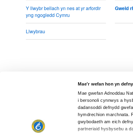
Y llwybr bellach yn nes at yr arfordir
Gweld r
yng ngogledd Cymru
Llwybrau
Mae'r wefan hon yn defn
Mae gwefan Adnoddau Natu
A oes unrhyw beth o'i le ar y dudalen hon?
Rhowch 
i bersonoli cynnwys a hysb
dadansoddi defnydd gwefa
hymdrechion marchnata. R
gwybodaeth am eich defny
partneriaid hysbysebu a da
Cysylltu â ni