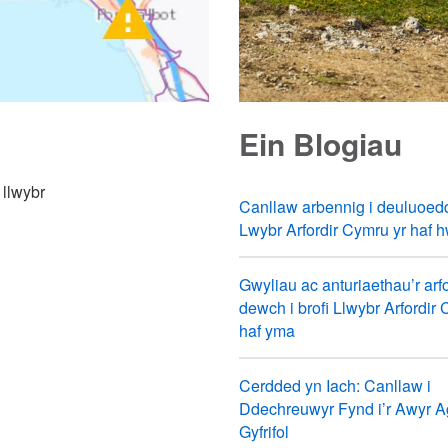
Ein Blogiau
 llwybr
Canllaw arbennig i deuluoed
Lwybr Arfordir Cymru yr haf 
Gwyliau ac anturiaethau’r arfo
dewch i brofi Llwybr Arfordir
haf yma
Cerdded yn Iach: Canllaw i
Ddechreuwyr Fynd i’r Awyr A
Gyfrifol