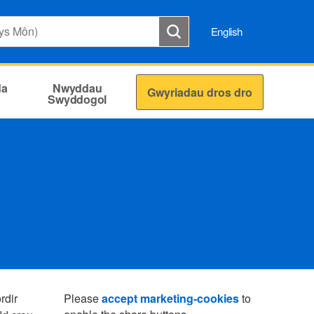
English
da
Nwyddau
Gwyriadau dros dro
Swyddogol
rdir
Please
accept marketing-cookies
to