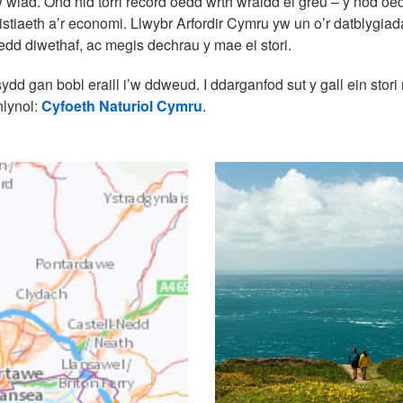
yw wlad. Ond nid torri record oedd wrth wraidd ei greu – y nod oe
istiaeth a’r economi. Llwybr Arfordir Cymru yw un o’r datblygia
edd diwethaf, ac megis dechrau y mae ei stori.
sydd gan bobl eraill i’w ddweud. I ddarganfod sut y gall ein stori 
nlynol:
Cyfoeth Naturiol Cymru
.