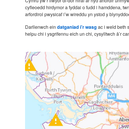
Cymru yw’r llwybr di-dor hiraf ar hyd arfordir unrh
cyfleoedd hirdymor a fyddai o fudd i hamddena, twr
arfordirol pwysicaf i’w wireddu yn ystod y blynyddo
Darllenwch ein
datganiad i’r wasg
ac i weld beth 
helpu chi i ysgrifennu eich un chi, cysylltwch â’r ca