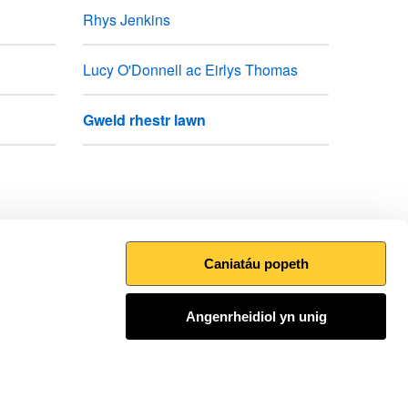
Rhys Jenkins
Lucy O'Donnell ac Eirlys Thomas
Gweld rhestr lawn
Caniatáu popeth
Argraffu’r dudalen hon
Angenrheidiol yn unig
I fyny
Ymuno â'r sgwrs