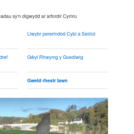
dau sy'n digwydd ar arfordir Cymru
Llwybr pererindod Cybi a Seiriol
dref
Gŵyl Rhwymg y Goediwig
Gweld rhestr lawn