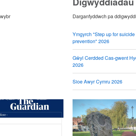
Digwyddiadau
lwybr
Darganfyddwch pa ddigwyddia
Ymgyrch "Step up for suicide
prevention" 2026
Gŵyl Cerdded Cas-gwent Hy
2026
Sioe Awyr Cymru 2026