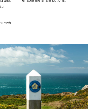
enable the share buttons.
dd creu
dau
ni eich