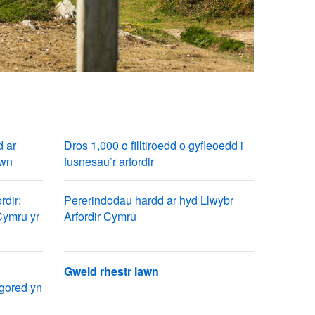
d ar
Dros 1,000 o filltiroedd o gyfleoedd i
hwn
fusnesau’r arfordir
rdir:
Pererindodau hardd ar hyd Llwybr
 Cymru yr
Arfordir Cymru
Gweld rhestr lawn
gored yn