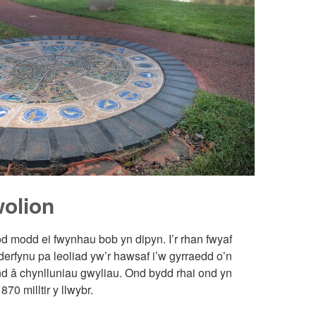
wolion
od modd ei fwynhau bob yn dipyn. I’r rhan fwyaf
erfynu pa leoliad yw’r hawsaf i’w gyrraedd o’n
ynd â chynlluniau gwyliau. Ond bydd rhai ond yn
70 milltir y llwybr.