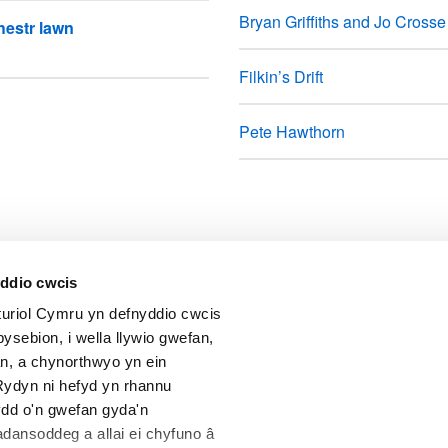
Bryan Griffiths and Jo Crosse
hestr lawn
Filkin’s Drift
Pete Hawthorn
yddio cwcis
riol Cymru yn defnyddio cwcis
eich adborth i ni.
ysebion, i wella llywio gwefan,
n, a chynorthwyo yn ein
ydyn ni hefyd yn rhannu
dd o'n gwefan gyda'n
dansoddeg a allai ei chyfuno â