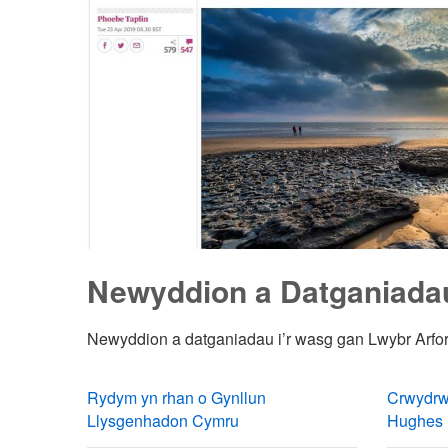
Newyddion a Datganiadau
Newyddion a datganiadau i’r wasg gan Lwybr Arfor
Rydym yn rhan o Gynllun
Crwydrw
Llysgenhadon Cymru
Hughes