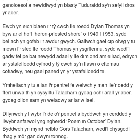
ganoloesol a newidiwyd yn blasty Tuduraidd sy'n sefyll dros
yr aber.
Ewch yn eich blaen i'r tŷ cwch lle roedd Dylan Thomas yn
byw ar ei hoff ‘heron-priested shore’ o 1949 i 1953, sydd
bellach yn gofeb i'r awdur gwych. Gallwch gael cip olwg y tu
mewn i'r sied lle roedd Thomas yn ysgrifennu, sydd wedi'i
gadw fel pe bai newydd adael y lle dim ond am eiliad, edrych
ar ystafelloedd cyfnod y tŷ cwch sy’n llawn o eitemau
cofiadwy, neu gael paned yn yr ystafelloedd te.
Ymhellach y tu allan i'r pentref fe welwch y man lle’r oedd y
fferi unwaith yn cysylltu Talacharn gydag ochr arall yr aber,
gydag olion sarn yn weladwy ar lanw isel.
Dilynwch y llwybr i'r de o'r pentref a byddwch yn cerdded y
llwybr anfarwol yng ngherdd ‘Poem in October’ Dylan.
Byddwch yn mynd heibio Cors Talacharn, wedi'i chysgodi
rhag y môr gan dwyni tonnog.