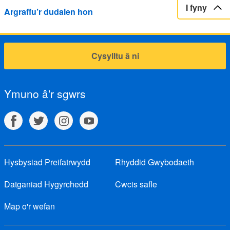
I fyny
Argraffu’r dudalen hon
Cysylltu â ni
Ymuno â'r sgwrs
Hysbysiad Preifatrwydd
Rhyddid Gwybodaeth
Datganiad Hygyrchedd
Cwcis safle
Map o'r wefan