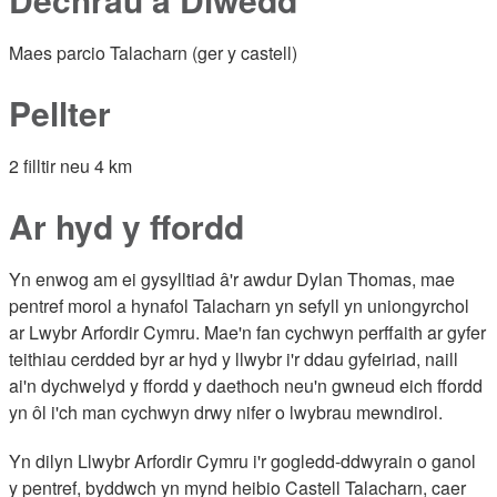
Maes parcio Talacharn (ger y castell)
Pellter
2 filltir neu 4 km
Ar hyd y ffordd
Yn enwog am ei gysylltiad â'r awdur Dylan Thomas, mae
pentref morol a hynafol Talacharn yn sefyll yn uniongyrchol
ar Lwybr Arfordir Cymru. Mae'n fan cychwyn perffaith ar gyfer
teithiau cerdded byr ar hyd y llwybr i'r ddau gyfeiriad, naill
ai'n dychwelyd y ffordd y daethoch neu'n gwneud eich ffordd
yn ôl i'ch man cychwyn drwy nifer o lwybrau mewndirol.
Yn dilyn Llwybr Arfordir Cymru i'r gogledd-ddwyrain o ganol
y pentref, byddwch yn mynd heibio Castell Talacharn, caer