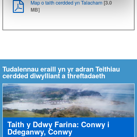
Map o taith cerdded yn Talacharn
[3.0
MB]
Tudalennau eraill yn yr adran Teithiau
cerdded diwylliant a threftadaeth
Taith y Ddwy Farina: Conwy i
Ddeganwy, Conwy