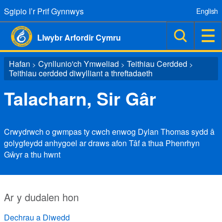
Sgipio I’r Prif Gynnwys
English
Llwybr Arfordir Cymru
Hafan
Cynllunio'ch Ymweliad
Teithiau Cerdded
>
>
>
Teithiau cerdded diwylliant a threftadaeth
Talacharn, Sir Gâr
Crwydrwch o gwmpas ty cwch enwog Dylan Thomas sydd â
golygfeydd anhygoel ar draws afon Tâf a thua Phenrhyn
Gŵyr a thu hwnt
Ar y dudalen hon
Dechrau a Diwedd