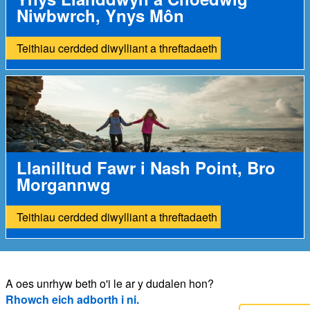
Niwbwrch, Ynys Môn
Teithiau cerdded diwylliant a threftadaeth
Llanilltud Fawr i Nash Point, Bro
Morgannwg
Teithiau cerdded diwylliant a threftadaeth
A oes unrhyw beth o'i le ar y dudalen hon?
Rhowch eich adborth i ni.