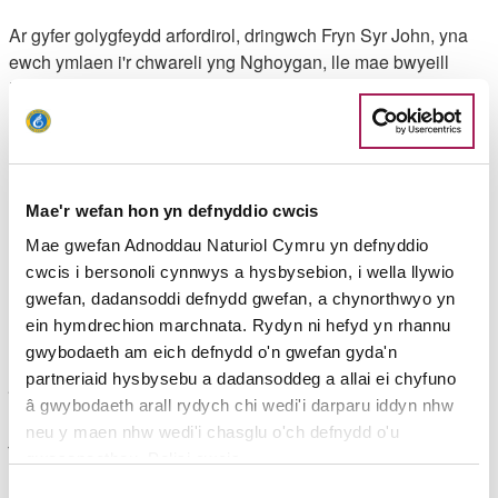
Ar gyfer golygfeydd arfordirol, dringwch Fryn Syr John, yna
ewch ymlaen i'r chwareli yng Nghoygan, lle mae bwyeill
Neanderthalaidd sy'n dyddio'n ôl mwy na 30,000 o
flynyddoedd wedi cael eu darganfod, ynghyd ag esgyrn
hyena a rhinoseros gwlanog hynafol.
Uchafbwyntiau'r daith
Mae'r wefan hon yn defnyddio cwcis
Mae gwefan Adnoddau Naturiol Cymru yn defnyddio
Uchafbwyntiau Swyddog Llwybr Arfordir Cymru, Nigel
cwcis i bersonoli cynnwys a hysbysebion, i wella llywio
Nicholas
gwefan, dadansoddi defnydd gwefan, a chynorthwyo yn
ein hymdrechion marchnata. Rydyn ni hefyd yn rhannu
"Mae yna rywbeth arbennig am fynd am dro o gwmpas
gwybodaeth am eich defnydd o'n gwefan gyda'n
Talacharn, mae ganddo gyfoeth o draddodiadau lliwgar gan
partneriaid hysbysebu a dadansoddeg a allai ei chyfuno
gynnwys taith gerdded Comin Talacharn. Dychmygwch
â gwybodaeth arall rydych chi wedi'i darparu iddyn nhw
Dylan Thomas yn cerdded ar hyd y morlin yn chwilo am
neu y maen nhw wedi'i chasglu o'ch defnydd o'u
ysbrydoliaeth!"
gwasanaethau. Polisi cwcis
Angen gwybod
Dewis