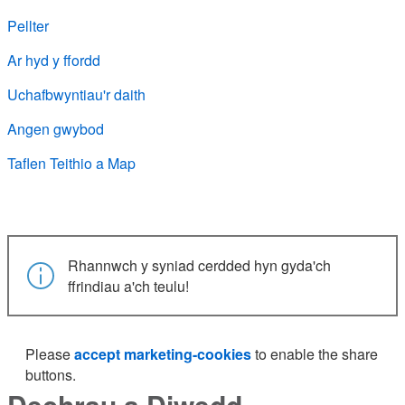
Pellter
Ar hyd y ffordd
Uchafbwyntiau'r daith
Angen gwybod
Taflen Teithio a Map
Rhannwch y syniad cerdded hyn gyda'ch
ffrindiau a'ch teulu!
Please
accept marketing-cookies
to enable the share
buttons.
Dechrau a Diwedd