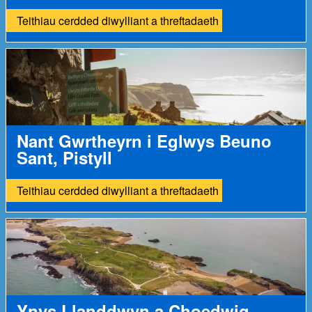
Teithiau cerdded diwylliant a threftadaeth
Nant Gwrtheyrn i Eglwys Beuno
Sant, Pistyll
Teithiau cerdded diwylliant a threftadaeth
Ynys Llanddwyn a Choedwig