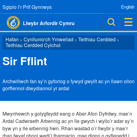
Sgipio I’r Prif Gynnwys
English
Llwybr Arfordir Cymru
Hafan
Cynllunio'ch Ymweliad
Teithiau Cerdded
>
>
>
Teithiau Cerdded Cylchol
Sir Fflint
Archwiliwch fan sy’n gyforiog o fywyd gwyllt ac yn llawn olion
gorffennol diwydiannol yr ardal
Mwynhewch y golygfeydd eang o Aber Afon Dyfrdwy, mae’n
Ardal Cadwraeth Arbennig ac yn lle gwych i wylio’r adar sy’n
byw yn y lle arbennig hwn. Rhan wastad o’r llwybr y mae’r
rhan fwyaf ohoni wedi’i tharmacio, mae digon o gyfleoedd i