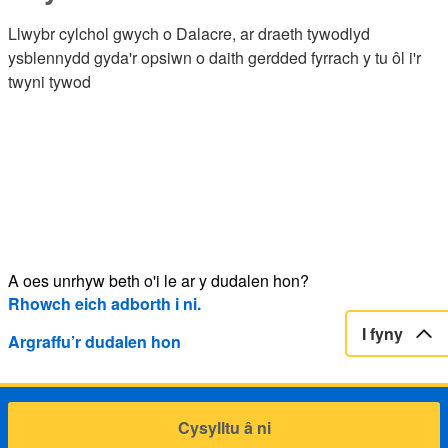
Llwybr cylchol gwych o Dalacre, ar draeth tywodlyd
ysblennydd gyda'r opsiwn o daith gerdded fyrrach y tu ôl i'r
twyni tywod
A oes unrhyw beth o'i le ar y dudalen hon?
Rhowch eich adborth i ni.
I fyny
Argraffu’r dudalen hon
Cysylltu â ni