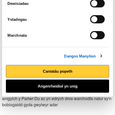
Dewisiadau
Ystadegau
Marchnata
Dangos Manylion
Caniatáu popeth
Y Parlwr Du
Angenrheidiol yn unig
Taith gerdded wastad a hawdd o Dalacre sy’n arwain o
amgylch y Parlwr Du ac yn edrych dros warchodfa natur sy'n
boblogaidd gyda gwylwyr adar