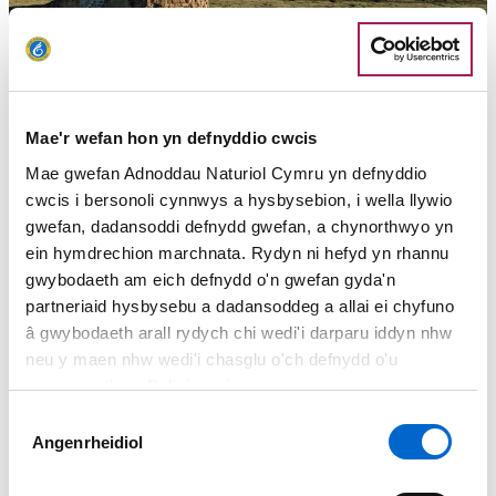
Mae'r wefan hon yn defnyddio cwcis
Mae gwefan Adnoddau Naturiol Cymru yn defnyddio
cwcis i bersonoli cynnwys a hysbysebion, i wella llywio
Y Fflint a Chors y Fflint
gwefan, dadansoddi defnydd gwefan, a chynorthwyo yn
ein hymdrechion marchnata. Rydyn ni hefyd yn rhannu
gwybodaeth am eich defnydd o'n gwefan gyda'n
Taith gerdded fer a hawdd lle gallwch archwilio Castell y
partneriaid hysbysebu a dadansoddeg a allai ei chyfuno
Fflint a chrwydro ar hyd glannau coediog
â gwybodaeth arall rydych chi wedi'i darparu iddyn nhw
neu y maen nhw wedi'i chasglu o'ch defnydd o'u
gwasanaethau. Polisi cwcis
Dewis
Angenrheidiol
Caniatâd