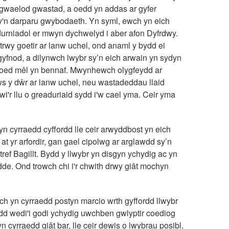
 gwaelod gwastad, a oedd yn addas ar gyfer
y'n darparu gwybodaeth. Yn syml, ewch yn eich
addurniadol er mwyn dychwelyd i aber afon Dyfrdwy.
trwy goetir ar lanw uchel, ond anaml y bydd ei
 gyfnod, a dilynwch lwybr sy’n eich arwain yn sydyn
 choed mêl yn bennaf. Mwynhewch olygfeydd ar
ws y dŵr ar lanw uchel, neu wastadeddau llaid
i'r llu o greaduriaid sydd i'w cael yma. Ceir yma
yn cyrraedd cyffordd lle ceir arwyddbost yn eich
 at yr arfordir, gan gael cipolwg ar arglawdd sy’n
ntref Bagillt. Bydd y llwybr yn disgyn ychydig ac yn
dde. Ond trowch chi i'r chwith drwy giât mochyn
wch yn cyrraedd postyn marcio wrth gyffordd llwybr
 sydd wedi'i godi ychydig uwchben gwlyptir coediog
 cyrraedd giât bar, lle ceir dewis o lwybrau posibl.