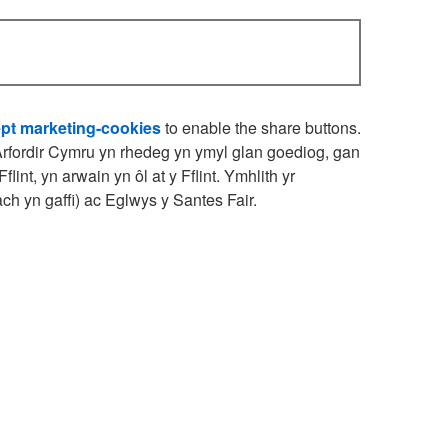
pt marketing-cookies
to enable the share buttons.
Arfordir Cymru yn rhedeg yn ymyl glan goediog, gan
int, yn arwain yn ôl at y Fflint. Ymhlith yr
ch yn gaffi) ac Eglwys y Santes Fair.