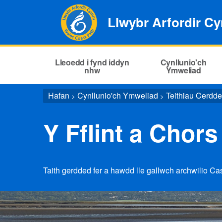
Llwybr Arfordir C
Lleoedd i fynd iddyn
Cynllunio'ch
nhw
Ymweliad
Hafan
Cynllunio'ch Ymweliad
Teithiau Cerdd
>
>
Y Fflint a Chors 
Taith gerdded fer a hawdd lle gallwch archwilio Cas