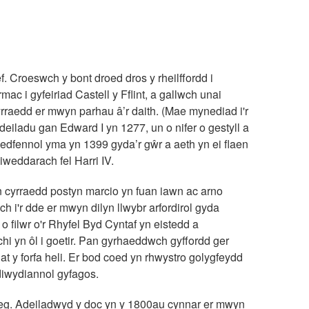
f. Croeswch y bont droed dros y rheilffordd i
ac i gyfeiriad Castell y Fflint, a gallwch unai
gyrraedd er mwyn parhau â’r daith. (Mae mynediad i'r
deiladu gan Edward I yn 1277, un o nifer o gestyll a
edfennol yma yn 1399 gyda’r gŵr a aeth yn ei flaen
iweddarach fel Harri IV.
yn cyrraedd postyn marcio yn fuan iawn ac arno
ch i'r dde er mwyn dilyn llwybr arfordirol gyda
n o filwr o'r Rhyfel Byd Cyntaf yn eistedd a
hi yn ôl i goetir. Pan gyrhaeddwch gyffordd ger
 at y forfa heli. Er bod coed yn rhwystro golygfeydd
diwydiannol gyfagos.
arreg. Adeiladwyd y doc yn y 1800au cynnar er mwyn