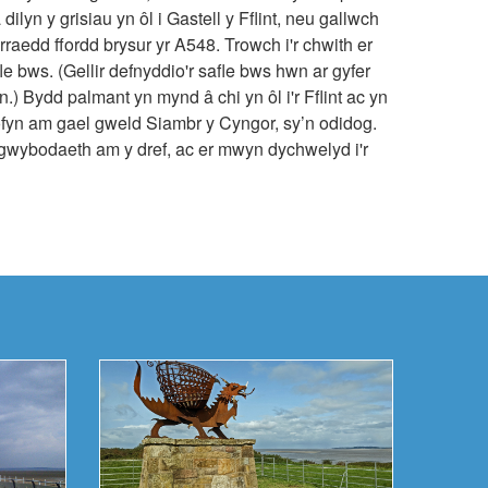
ilyn y grisiau yn ôl i Gastell y Fflint, neu gallwch
yrraedd ffordd brysur yr A548. Trowch i'r chwith er
le bws. (Gellir defnyddio'r safle bws hwn ar gyfer
n.) Bydd palmant yn mynd â chi yn ôl i'r Fflint ac yn
ofyn am gael gweld Siambr y Cyngor, sy’n odidog.
 gwybodaeth am y dref, ac er mwyn dychwelyd i'r