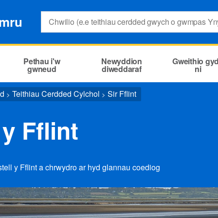
Search:
ymru
Pethau i'w
Newyddion
Gweithio gy
gwneud
diweddaraf
ni
ed
Teithiau Cerdded Cylchol
Sir Fflint
>
>
y Fflint
tell y Fflint a chrwydro ar hyd glannau coediog