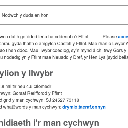
Nodwch y dudalen hon
h daith gerdded fer a hamddenol o'r Fflint,
Please
acce
hrau gyda thaith o amgylch Castell y Fflint. Mae rhan o Lwybr 
io i hen ddoc. Mae llwybr coediog, sy’n mynd â chi trwy Gors y Ffl
u nodedig yn y Fflint mae Neuadd y Dref, yr Hen Lys (sydd bella
lion y llwybr
2.8 milltir neu 4.5 cilomedr
wyn: Gorsaf Reilffordd y Fflint
od grid y man cychwyn: SJ 24527 73118
iad what3words y man cychwyn:
drymio.taeraf.ennyn
nidiaeth i'r man cychwyn