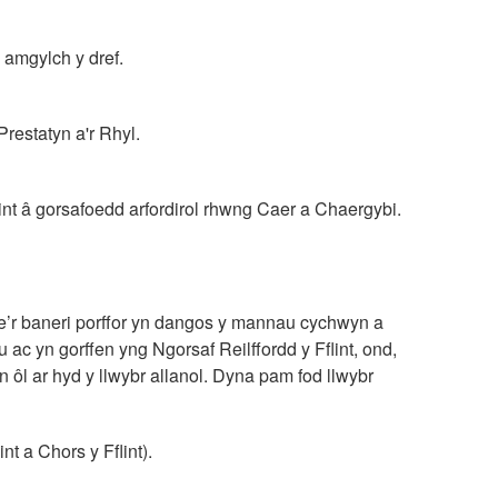
o amgylch y dref.
restatyn a'r Rhyl.
int â gorsafoedd arfordirol rhwng Caer a Chaergybi.
ae’r baneri porffor yn dangos y mannau cychwyn a
ac yn gorffen yng Ngorsaf Reilffordd y Fflint, ond,
i'n ôl ar hyd y llwybr allanol. Dyna pam fod llwybr
int a Chors y Fflint).