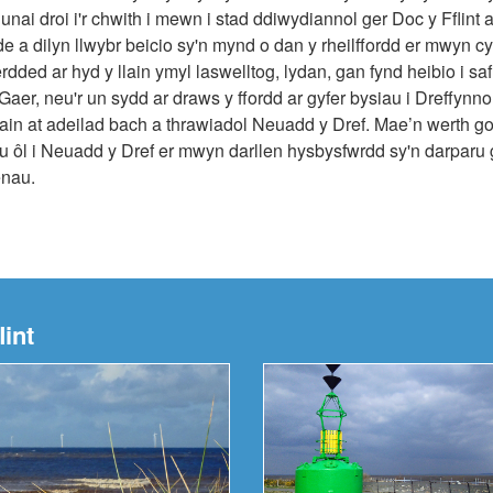
nai droi i'r chwith i mewn i stad ddiwydiannol ger Doc y Fflint a d
 dde a dilyn llwybr beicio sy'n mynd o dan y rheilffordd er mwyn c
dded ar hyd y llain ymyl laswelltog, lydan, gan fynd heibio i saf
 Gaer, neu'r un sydd ar draws y ffordd ar gyfer bysiau i Dreffynno
ain at adeilad bach a thrawiadol Neuadd y Dref. Mae’n werth g
u ôl i Neuadd y Dref er mwyn darllen hysbysfwrdd sy'n darparu
enau.
lint