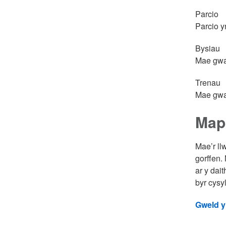
Parcio
Parcio yn
Bysiau
Mae gwas
Trenau
Mae gwas
Map
Mae’r ll
gorffen.
ar y dait
byr cysy
Gweld y