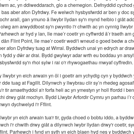
 plwm ac, yn ddiweddarach, glo a chemegion. Defnyddid cychod
 bas aber afon Dyfrdwy. Fe welwch hysbysfwrdd ar ben y doc s
r ochr arall, gan ymuno â llwybr llydan sy'n mynd heibio i giât 
lwg am arwyddbost sy'n pwyntio i'r chwith ac yn cynnig llwybr 
arhewch ar hyd y lan, lle mae’r coetir yn cyffwrdd â’r traeth am
a dân Flint Point, lle mae’r coetir wedi'i wneud o goed bedw a
er afon Dyfrdwy tuag at Wirral. Byddwch unai yn edrych ar dra
 fydd y dŵr ar drai. Bydd gwylwyr adar wrth eu boddau yn arsylw
sbysfwrdd sy'n rhoi sylw i rai o'r rhywogaethau mwyaf cyffredin.
y llwybr yn eich arwain yn ôl i goetir am ychydig cyn y byddwch 
r dde tuag at Fagillt. Dilynwch y llwybrau clir sy’n rhedeg agosaf
r tir amaethyddol a'r forfa heli ac yn ymestyn yr holl ffordd i be
hi drwy giât mochyn. Bydd Llwybr Arfordir Cymru yn parhau i’r 
mwyn dychwelyd i'r Fflint.
llwybr yn eich arwain tua'r tir, gyda choed o bobtu iddo, a bydd
rowch i'r chwith drwy giât a dilynwch lwybr llydan drwy'r coetir,
flint. Parhewch i fynd yn syth yn eich blaen hyd nes y byddwch yn