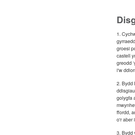
Disg
1. Cychw
gyrraedd
groesi p
castell 
greodd ‘
i'w ddio
2. Bydd 
ddisgiau
golygfa a
mwynhewc
ffordd, 
o'r aber
3. Bydd 