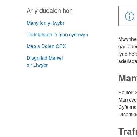
Ar y dudalen hon
Manylion y llwybr
Trafnidiaeth i'r man cychwyn
Mwynhewc
Map a Dolen GPX
gan ddec
fynd heib
Disgrifiad Manwl
adeilada
o’r Llwybr
Many
Pellter: 
Man cych
Cyfeirn
Disgrif
Traf