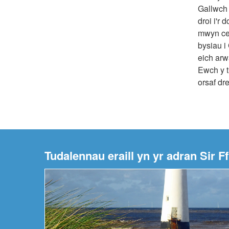
Gallwch u
droi i'r
mwyn cer
bysiau i
eich arw
Ewch y t
orsaf dr
Tudalennau eraill yn yr adran Sir Ff