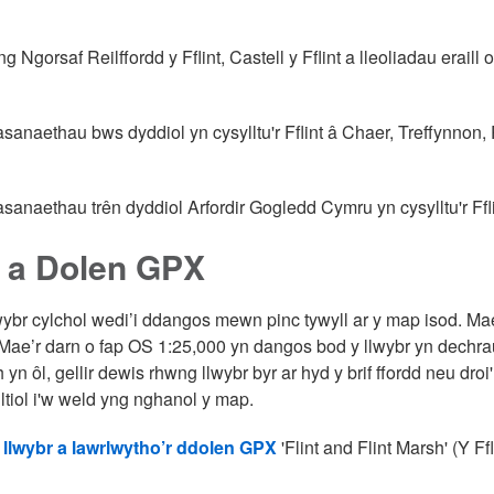
g Ngorsaf Reilffordd y Fflint, Castell y Fflint a lleoliadau eraill 
anaethau bws dyddiol yn cysylltu'r Fflint â Chaer, Treffynnon, P
anaethau trên dyddiol Arfordir Gogledd Cymru yn cysylltu'r Ffl
 a Dolen GPX
wybr cylchol wedi’i ddangos mewn pinc tywyll ar y map isod. M
 Mae’r darn o fap OS 1:25,000 yn dangos bod y llwybr yn dechrau 
h yn ôl, gellir dewis rhwng llwybr byr ar hyd y brif ffordd neu dro
lltiol i'w weld yng nghanol y map.
 llwybr a lawrlwytho’r ddolen GPX
'Flint and Flint Marsh' (Y Ffl