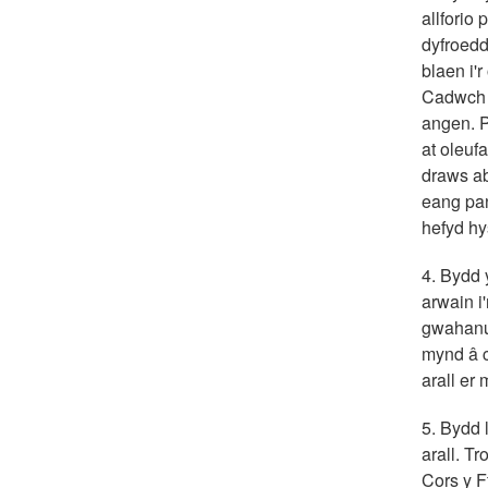
allforio
dyfroedd
blaen i'
Cadwch o
angen. P
at oleuf
draws ab
eang pan
hefyd hy
4. Bydd 
arwain i'
gwahanu'
mynd â c
arall er 
5. Bydd 
arall. T
Cors y F