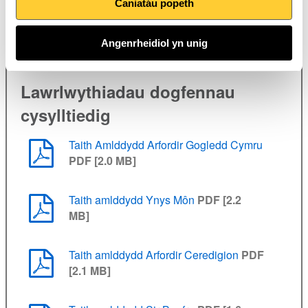
Caniatáu popeth
Angenrheidiol yn unig
Lawrlwythiadau dogfennau
cysylltiedig
Taith Amlddydd Arfordir Gogledd Cymru
PDF [2.0 MB]
Taith amlddydd Ynys Môn
PDF [2.2
MB]
Taith amlddydd Arfordir Ceredigion
PDF
[2.1 MB]