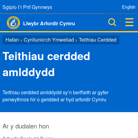
Sgipio I’r Prif Gynnwys
English
Llwybr Arfordir Cymru
Hafan
Cynllunio'ch Ymweliad
Teithiau Cerdded
>
>
Teithiau cerdded
amlddydd
Teithiau cerdded amlddydd sy’n berffaith ar gyfer
penwythnos hir o gerdded ar hyd arfordir Cymru
Ar y dudalen hon