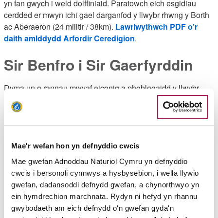
yn fan gwych i weld dolffiniaid. Paratowch eich esgidiau
cerdded er mwyn ichi gael darganfod y llwybr rhwng y Borth
ac Aberaeron (24 milltir / 38km).
Lawrlwythwch PDF o’r
daith amlddydd Arfordir Ceredigion
.
Sir Benfro i Sir Gaerfyrddin
Dyma un o rannau mwyaf eiconig a phoblogaidd y llwybr,
sy’n cynnig popeth, o olygfeydd o’r arfordir gwyllt ym
Maenorbŷr yn ne Sir Benfro, ynghyd â thraethau tywodlyd hir,
i draethau euraidd eang Pentywyn yn sir gyfagos
Caerfyrddin. Bydd y rhan 19 milltir / 30 km hon yn tanio’ch
awydd i gerdded gweddill y llwybr.
Mae'r wefan hon yn defnyddio cwcis
Lawrlwythwch PDF o’r daith
Sir Benfro i Sir Gaerfyrddin
.
amlddydd
Mae gwefan Adnoddau Naturiol Cymru yn defnyddio
cwcis i bersonoli cynnwys a hysbysebion, i wella llywio
Sir Gaerfyrddin a Phenrhyn
gwefan, dadansoddi defnydd gwefan, a chynorthwyo yn
ein hymdrechion marchnata. Rydyn ni hefyd yn rhannu
Gŵyr
gwybodaeth am eich defnydd o'n gwefan gyda'n