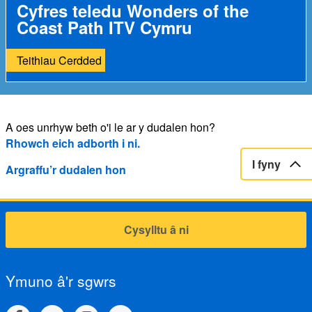
Cyfres teledu Wonders of the
Coast Path ITV Cymru
Teithiau Cerdded
A oes unrhyw beth o'i le ar y dudalen hon?
Rhowch eich adborth i ni.
I fyny
Argraffu’r dudalen hon
Cysylltu â ni
Ymuno â'r sgwrs