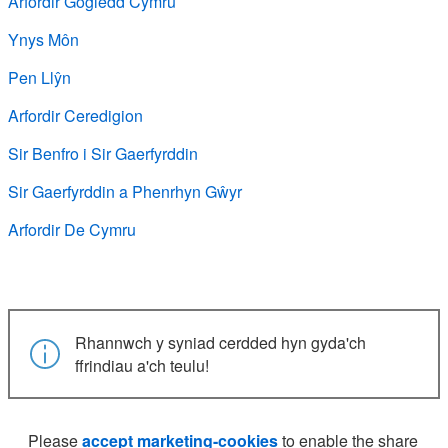
Arfordir Gogledd Cymru
Ynys Môn
Pen Llŷn
Arfordir Ceredigion
Sir Benfro i Sir Gaerfyrddin
Sir Gaerfyrddin a Phenrhyn Gŵyr
Arfordir De Cymru
Rhannwch y syniad cerdded hyn gyda'ch
ffrindiau a'ch teulu!
Please
accept marketing-cookies
to enable the share