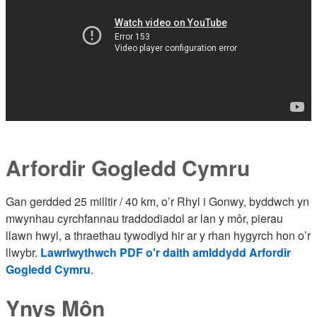
Arfordir Gogledd Cymru
Gan gerdded 25 milltir / 40 km, o’r Rhyl i Gonwy, byddwch yn
mwynhau cyrchfannau traddodiadol ar lan y môr, pierau
llawn hwyl, a thraethau tywodlyd hir ar y rhan hygyrch hon o’r
llwybr.
Lawrlwythwch PDF o'r daith amlddydd Arfordir
Gogledd Cymru
.
Ynys Môn