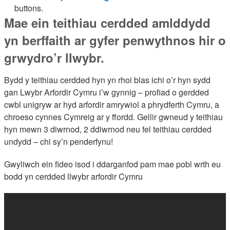
buttons.
Mae ein teithiau cerdded amlddydd
yn berffaith ar gyfer penwythnos hir o
grwydro’r llwybr.
Bydd y teithiau cerdded hyn yn rhoi blas ichi o’r hyn sydd
gan Lwybr Arfordir Cymru i’w gynnig – profiad o gerdded
cwbl unigryw ar hyd arfordir amrywiol a phrydferth Cymru, a
chroeso cynnes Cymreig ar y ffordd. Gellir gwneud y teithiau
hyn mewn 3 diwrnod, 2 ddiwrnod neu fel teithiau cerdded
undydd – chi sy’n penderfynu!
Gwyliwch ein fideo isod i ddarganfod pam mae pobl wrth eu
bodd yn cerdded llwybr arfordir Cymru