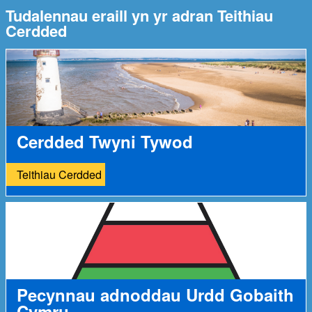
Tudalennau eraill yn yr adran Teithiau
Cerdded
Cerdded Twyni Tywod
Teithiau Cerdded
Pecynnau adnoddau Urdd Gobaith
Cymru