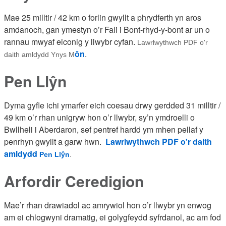
Mae 25 milltir / 42 km o forlin gwyllt a phrydferth yn aros
amdanoch, gan ymestyn o’r Fali i Bont-rhyd-y-bont ar un o
rannau mwyaf eiconig y llwybr cyfan.
Lawrlwythwch PDF o'r
ôn
.
daith amldydd Ynys M
Pen Llŷn
Dyma gyfle ichi ymarfer eich coesau drwy gerdded 31 milltir /
49 km o’r rhan unigryw hon o’r llwybr, sy’n ymdroelli o
Bwllheli i Aberdaron, sef pentref hardd ym mhen pellaf y
penrhyn gwyllt a garw hwn.
Lawrlwythwch PDF o'r daith
amldydd
Pen Llŷn
.
Arfordir Ceredigion
Mae’r rhan drawiadol ac amrywiol hon o’r llwybr yn enwog
am ei chlogwyni dramatig, ei golygfeydd syfrdanol, ac am fod