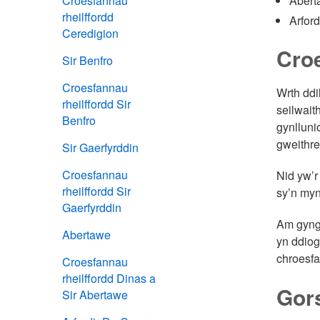
Croesfannau
Abert
rheilffordd
Arfor
Ceredigion
Croe
Sir Benfro
Croesfannau
Wrth ddi
rheilffordd Sir
seilwaith
Benfro
gynlluni
gweithre
Sir Gaerfyrddin
Croesfannau
Nid yw’r
rheilffordd Sir
sy’n my
Gaerfyrddin
Am gyngo
Abertawe
yn ddiog
chroesfa
Croesfannau
rheilffordd Dinas a
Gors
Sir Abertawe