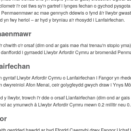
ilometr i'r cei tlws sy'n gartref i lynges fechan o gychod pysgota 
d Penmaenmawr ac mae gennych ddewis o fynd â'r llwybr gwastad 
d yn fwy heriol – ar hyd y bryniau a'r rhosydd i Lanfairfechan.
maenmawr
'r chwith o'r orsaf (dim ond ar gais mae rhai trenau'n stopio ym
 danffordd i gyrraedd Llwybr Arfordir Cymru ar bromenâd Pen
airfechan
 gyntaf Llwybr Arfordir Cymru o Lanfairfechan i Fangor yn rhed
 dwyreiniol Afon Menai, ceir golygfeydd gwych draw i Ynys M
dd y llwybr, trowch i'r dde o orsaf Llanfairfechan (dim ond ar gai
nol ac ymunwch â Llwybr Arfordir Cymru mewn 0.2 milltir neu 0
or
ith gerdded hawdd ar hyd Ffordd Caergybi drwy Fangor Uchaf i