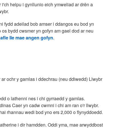
 i'ch helpu i gynllunio eich ymweliad ar drên a
wybr.
ni fydd adeilad bob amser i ddangos eu bod yn
io os bydd cwsmer yn gofyn am gael dod ar neu
safle lle mae angen gofyn
.
r ar ochr y gamlas i ddechrau (neu ddiwedd) Llwybr
d o lathenni nes i chi gyrraedd y gamlas.
dinas Caer yn cadw cwmni i chi am ran o'r llwybr.
rhai rhannau wedi bod yno ers 2,000 o flynyddoedd.
 Catherine i dir hamdden. Oddi yma, mae arwyddbost