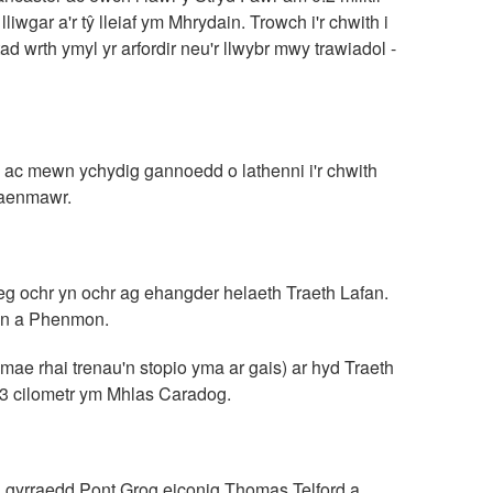
lliwgar a'r tŷ lleiaf ym Mhrydain. Trowch i'r chwith i
wrth ymyl yr arfordir neu'r llwybr mwy trawiadol -
a) ac mewn ychydig gannoedd o lathenni i'r chwith
maenmawr.
eg ochr yn ochr ag ehangder helaeth Traeth Lafan.
ôn a Phenmon.
s mae rhai trenau'n stopio yma ar gais) ar hyd Traeth
.3 cilometr ym Mhlas Caradog.
 gyrraedd Pont Grog eiconig Thomas Telford a