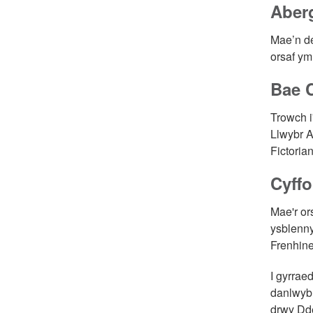
Aber
Mae’n de
orsaf yml
Bae 
Trowch i
Llwybr A
Fictoria
Cyff
Mae'r or
ysblenn
Frenhin
I gyrrae
danlwybr
drwy Dd