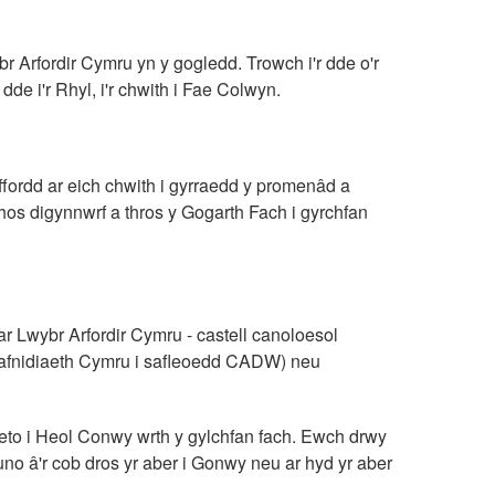
r Arfordir Cymru yn y gogledd. Trowch i'r dde o'r
 dde i'r Rhyl, i'r chwith i Fae Colwyn.
nffordd ar eich chwith i gyrraedd y promenâd a
Rhos digynnwrf a thros y Gogarth Fach i gyrchfan
ar Lwybr Arfordir Cymru - castell canoloesol
afnidiaeth Cymru i safleoedd CADW) neu
ith eto i Heol Conwy wrth y gylchfan fach. Ewch drwy
uno â'r cob dros yr aber i Gonwy neu ar hyd yr aber