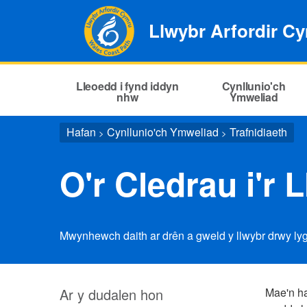
Llwybr Arfordir C
Lleoedd i fynd iddyn
Cynllunio'ch
nhw
Ymweliad
Hafan
Cynllunio'ch Ymweliad
Trafnidiaeth
>
>
O'r Cledrau i'r 
Mwynhewch daith ar drên a gweld y llwybr drwy l
Ar y dudalen hon
Mae'n ha