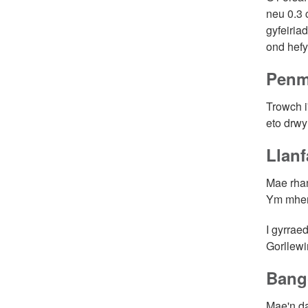
neu 0.3 c
gyfeiria
ond hefy
Pen
Trowch i
eto drwy
Llanf
Mae rhan
Ym mhen
I gyrrae
Gorllewi
Bang
Mae'n da