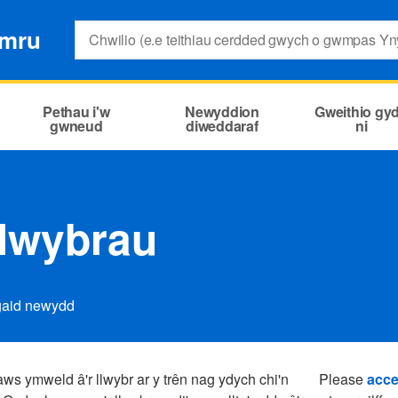
Search:
ymru
Pethau i'w
Newyddion
Gweithio gy
gwneud
diweddaraf
ni
Llwybrau
ygaid newydd
ws ymweld â'r llwybr ar y trên nag ydych chi'n
Please
acce