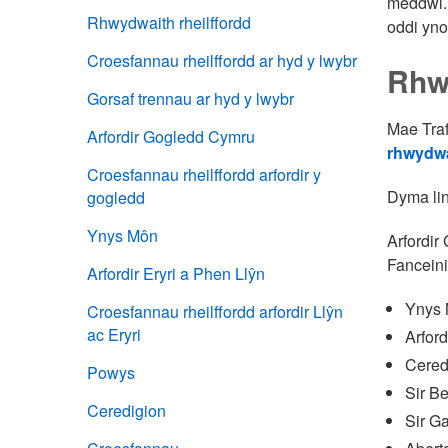
meddwl. G
Rhwydwaith rheilffordd
oddi yno
Croesfannau rheilffordd ar hyd y lwybr
Rhwy
Gorsaf trennau ar hyd y lwybr
Mae Traf
Arfordir Gogledd Cymru
rhwydwa
Croesfannau rheilffordd arfordir y
Dyma line
gogledd
Ynys Môn
Arfordir
Fanceini
Arfordir Eryri a Phen Llŷn
Ynys 
Croesfannau rheilffordd arfordir Llŷn
ac Eryri
Arford
Cered
Powys
Sir Be
Ceredigion
Sir Ga