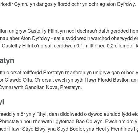
rfordir Cymru yn dangos y ffordd ochr yn ochr ag afon Dyfrdwy.
lun unigryw Castell y Fflint yn nodi dechrau'r daith gerdded h
nau aber Afon Dyfrdwy - safle sydd wedi'i warchod oherwydd ei 
Castell y Fflint o'r orsaf, cerddwch 0.1 milltir neu 0.2 cilometr 
atyn
ith o orsaf reilffordd Prestatyn i'r arfordir yn unigryw gan ei b
br Clawdd Offa. O'r orsaf, ewch yn syth i lawr Ffordd Bastion am 
 Cymru wrth Ganolfan Nova, Prestatyn.
yl
rraedd y môr yn y Rhyl, darn diddiwedd o dywod euraidd fydd eich
Phrestatyn neu i'r chwith i gyfeiriad Bae Colwyn. Ewch am dro yn 
medr i lawr Stryd Elwy, yna Stryd Bodfor, yna Heol y Frenhines 