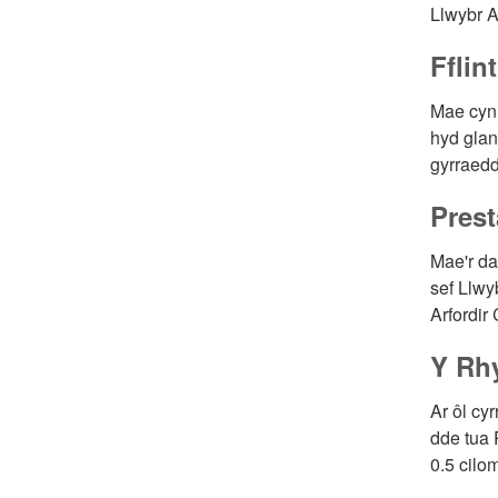
Llwybr A
Fflint
Mae cynl
hyd glan
gyrraedd 
Prest
Mae'r da
sef Llwy
Arfordir
Y Rh
Ar ôl cy
dde tua 
0.5 cilo