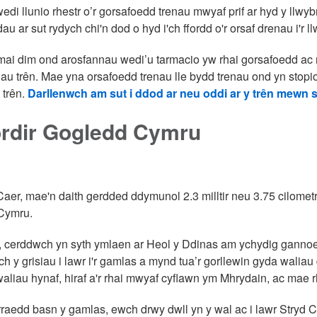
di llunio rhestr o’r gorsafoedd trenau mwyaf prif ar hyd y llwybr
dau ar sut rydych chi'n dod o hyd i'ch ffordd o'r orsaf drenau i'r ll
ai dim ond arosfannau wedi’u tarmacio yw rhai gorsafoedd ac 
au trên. Mae yna orsafoedd trenau lle bydd trenau ond yn stop
 trên.
Darllenwch am sut i ddod ar neu oddi ar y trên mewn 
ordir Gogledd Cymru
Caer, mae'n daith gerdded ddymunol 2.3 milltir neu 3.75 cilomet
 Cymru.
f, cerddwch yn syth ymlaen ar Heol y Ddinas am ychydig gannoed
 y grisiau i lawr i'r gamlas a mynd tua’r gorllewin gyda waliau 
aliau hynaf, hiraf a'r rhai mwyaf cyflawn ym Mhrydain, ac mae 
yrraedd basn y gamlas, ewch drwy dwll yn y wal ac i lawr Stryd