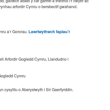
, gallwch adael y car gartref a theithio i'r llwybr ac
wynhau arfordir Cymru o bersbectif gwahanol.
mru a’r Gororau.
Lawrlwythwch fapiau’r
u
ll Arfordir Gogledd Cymru, Llandudno i
 Gogledd Cymru
cysylltu o Aberystwyth i Sir Gaerfyrddin.