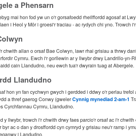
gele a Phensarn
byg mai hon fod yw un o'r gorsafoedd rheilffordd agosaf at Lwyb
aen i Heol y Môr i groesi'r traciau - ac rydych chi yno. Trowch i'r
Colwyn
'r chwith allan o orsaf Bae Colwyn, lawr rhai grisiau a thrwy da
rfordir Cymru. Ewch i'r gorllewin ar y llwybr drwy Landrillo-yn-
naidd cain Llandudno, neu ewch tua'r dwyrain tuag at Abergele.
ordd Llandudno
saf hon yn fan cychwyn gwych i gerdded i ddwy o'r perlau trefol 
ydd a thref gaerog Conwy (gweler
Cynnig mynediad 2-am-1
Tr
es Cyrchfannau Cymru, Llandudno.
dd y llwybr, trowch i'r chwith drwy faes parcio'r orsaf ac i'r chw
 byr ac o dan y drosffordd cyn cymryd y grisiau neu'r ramp i ym
eganwy i Landudno.