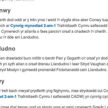
nwy
rth dod oddi ar y trên yma i weld i'r olygfa dros aber Conwy tu
wch ar
Cynnig mynediad 2-am-1
Trafnidiaeth Cymru safleoedd C
r. Cymerwch yr allanfa o faes parcio'r orsaf a chadwch i'r chwith. A
c i'r dde am Landudno.
dudno
en drawiadol bum milltir o bentir Pen y Gogarth o'r orsaf yn dod 
 yn syth allan o orsaf drenau Llandudno i lawr Stryd Vaughan am
tryd Mostyn i gyrraedd promenâd Fictorianaidd cain Llandudno.
wy
r trefi bach mwyaf prydferth yng Nghymru, mae strydoedd cul C
d 2-am-1
Trafnidiaeth Cymru i safleoedd CADW) yn cynnig cych
f (mae rhai trenau ond yn stopio yma ar gais) croeswch Sgwâr La