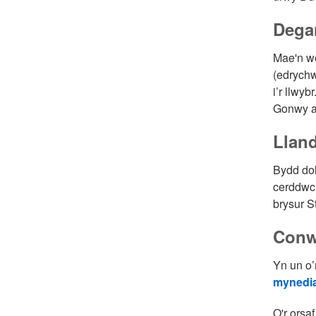
Dega
Mae'n we
(edrych
i’r llwyb
Gonwy a
Llan
Bydd dol
cerddwch
brysur S
Con
Yn un o’
mynedia
O'r orsa