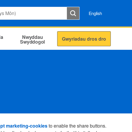
English
da
Nwyddau
Gwyriadau dros dro
Swyddogol
pt marketing-cookies
to enable the share buttons.