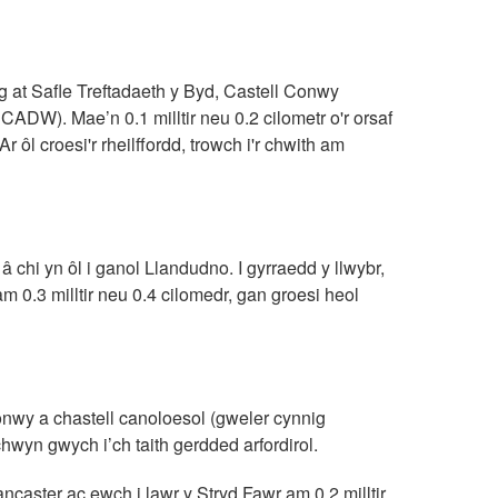
ag at Safle Treftadaeth y Byd, Castell Conwy
ADW). Mae’n 0.1 milltir neu 0.2 cilometr o'r orsaf
r ôl croesi'r rheilffordd, trowch i'r chwith am
â chi yn ôl i ganol Llandudno. I gyrraedd y llwybr,
 0.3 milltir neu 0.4 cilomedr, gan groesi heol
onwy a chastell canoloesol (gweler cynnig
wyn gwych i’ch taith gerdded arfordirol.
ncaster ac ewch i lawr y Stryd Fawr am 0.2 milltir