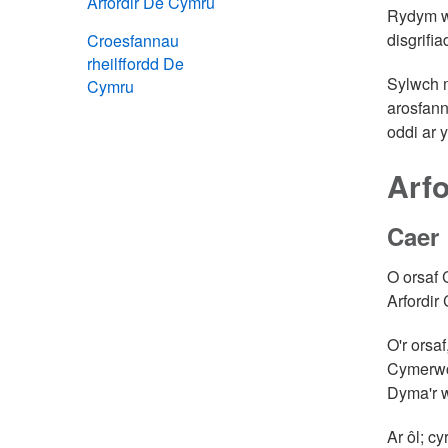
Arfordir De Cymru
Rydym we
disgrifia
Croesfannau
rheilffordd De
Sylwch m
Cymru
arosfann
oddi ar y
Arf
Caer
O orsaf 
Arfordir
O'r orsa
Cymerwch
Dyma'r w
Ar ôl; c