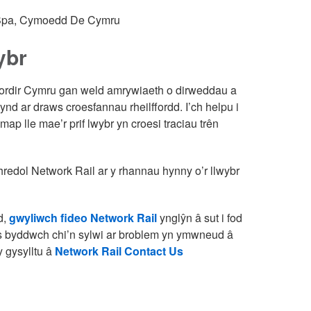
m Spa, Cymoedd De Cymru
ybr
fordir Cymru gan weld amrywiaeth o dirweddau a
 mynd ar draws croesfannau rheilffordd. I’ch helpu i
ap lle mae’r prif lwybr yn croesi traciau trên
thredol Network Rail ar y rhannau hynny o’r llwybr
d,
gwyliwch fideo Network Rail
ynglŷn â sut i fod
 Os byddwch chi’n sylwi ar broblem yn ymwneud â
y gysylltu â
Network Rail Contact Us