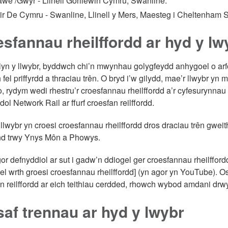
awe /Gŵyr - Llinell Gorllewin Cymru, Swanline.
dir De Cymru - Swanline, Llinell y Mers, Maesteg i Cheltenha
sfannau rheilffordd ar hyd y lw
lyn y llwybr, byddwch chi’n mwynhau golygfeydd anhygoel o ar
 fel priffyrdd a thraciau trên. O bryd i’w gilydd, mae’r llwybr yn
o, rydym wedi rhestru’r croesfannau rheilffordd a’r cyfesurynnau m
dol Network Rail ar ffurf croesfan reilffordd.
 llwybr yn croesi croesfannau rheilffordd dros draciau trên gwei
nd trwy Ynys Môn a Phowys.
r defnyddiol ar sut i gadw’n ddiogel ger croesfannau rheilfford
el wrth groesi croesfannau rheilffordd] (yn agor yn YouTube).
n reilffordd ar eich teithiau cerdded, rhowch wybod amdani drw
af trennau ar hyd y lwybr