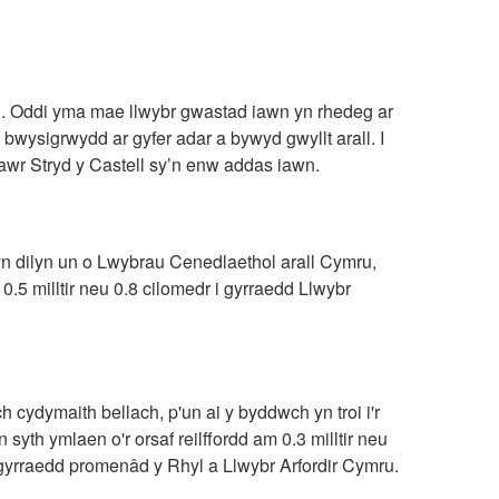
on. Oddi yma mae llwybr gwastad iawn yn rhedeg ar
bwysigrwydd ar gyfer adar a bywyd gwyllt arall. I
i lawr Stryd y Castell sy’n enw addas iawn.
od yn dilyn un o Lwybrau Cenedlaethol arall Cymru,
0.5 milltir neu 0.8 cilomedr i gyrraedd Llwybr
 cydymaith bellach, p'un ai y byddwch yn troi i'r
syth ymlaen o'r orsaf reilffordd am 0.3 milltir neu
i gyrraedd promenâd y Rhyl a Llwybr Arfordir Cymru.