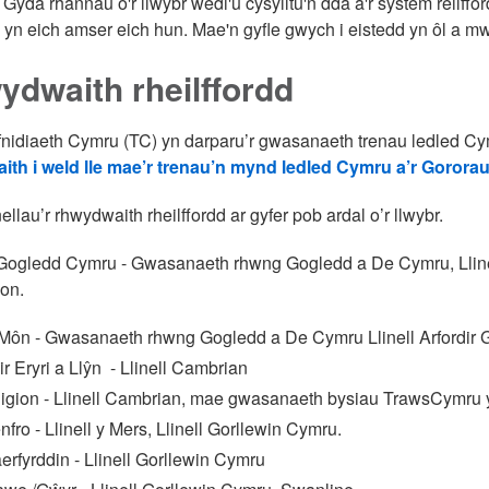
yda rhannau o'r llwybr wedi'u cysylltu'n dda â'r system reilffordd
 yn eich amser eich hun. Mae'n gyfle gwych i eistedd yn ôl a m
dwaith rheilffordd
nidiaeth Cymru (TC) yn darparu’r gwasanaeth trenau ledled Cy
ith i weld lle mae’r trenau’n mynd ledled Cymru a’r Gorora
llau’r rhwydwaith rheilffordd ar gyfer pob ardal o’r llwybr.
 Gogledd Cymru - Gwasanaeth rhwng Gogledd a De Cymru, Lline
on.
Môn - Gwasanaeth rhwng Gogledd a De Cymru Llinell Arfordir
ir Eryri a Llŷn - Llinell Cambrian
igion - Llinell Cambrian, mae gwasanaeth bysiau TrawsCymru yn 
nfro - Llinell y Mers, Llinell Gorllewin Cymru.
erfyrddin - Llinell Gorllewin Cymru