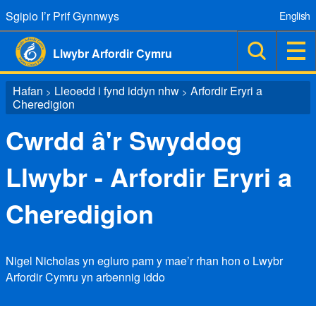
Sgipio I’r Prif Gynnwys
English
Llwybr Arfordir Cymru
Hafan
Lleoedd i fynd iddyn nhw
Arfordir Eryri a
>
>
Cheredigion
Cwrdd â'r Swyddog
Llwybr - Arfordir Eryri a
Cheredigion
Nigel Nicholas yn egluro pam y mae’r rhan hon o Lwybr
Arfordir Cymru yn arbennig iddo