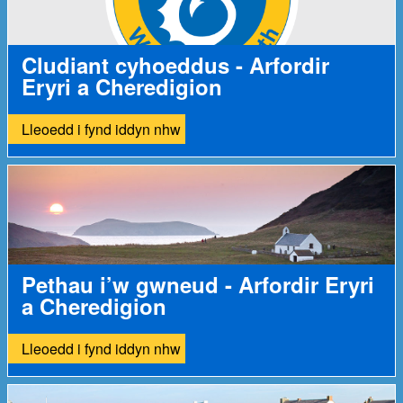
Cludiant cyhoeddus - Arfordir
Eryri a Cheredigion
Lleoedd i fynd iddyn nhw
Pethau i’w gwneud - Arfordir Eryri
a Cheredigion
Lleoedd i fynd iddyn nhw