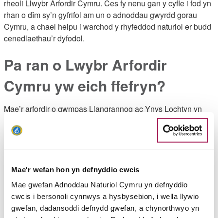
rheoli Llwybr Arfordir Cymru. Ces fy nenu gan y cyfle i fod yn
rhan o dîm sy’n gyfrifol am un o adnoddau gwyrdd gorau
Cymru, a chael helpu i warchod y rhyfeddod naturiol er budd
cenedlaethau’r dyfodol.
Pa ran o Lwybr Arfordir
Cymru yw eich ffefryn?
Mae’r arfordir o gwmpas Llangrannog ac Ynys Lochtyn yn
agos iawn at fy nghalon. Fel miloedd o blant ysgol, bues
innau hefyd yn cerdded hyd y clogwyni wrth ymweld â
gwersyll yr Urdd yn Llangrannog. Yno gwelais hebog tramor
am y tro cyntaf, ynghyd â brain coesgoch, a llamhidyddion.
Mae’r dirwedd anhygoel, a charreg Bica, a’r golygfeydd o
Mae'r wefan hon yn defnyddio cwcis
Fae Ceredigion, oll yn odidog.
Mae gwefan Adnoddau Naturiol Cymru yn defnyddio
cwcis i bersonoli cynnwys a hysbysebion, i wella llywio
Rwyf hefyd yn caru arfordir creigiog gogledd Sir Benfro,
gwefan, dadansoddi defnydd gwefan, a chynorthwyo yn
gyda’i daeareg ddifyr a’i chlogwyni anghysbell. Mae