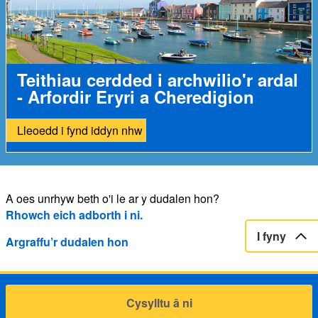
Teithiau cerdded i archwilio'r ardal
- Arfordir Eryri a Cheredigion
Lleoedd i fynd iddyn nhw
A oes unrhyw beth o'i le ar y dudalen hon?
Rhowch eich adborth i ni.
I fyny
Argraffu’r dudalen hon
Cysylltu â ni