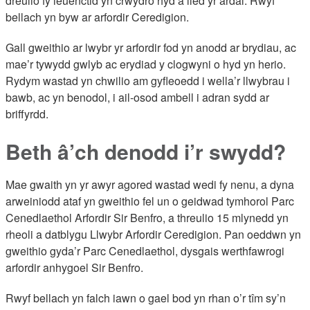
dreulio fy ieuenctid yn crwydro hyd a lled yr ardal. Rwyf
bellach yn byw ar arfordir Ceredigion.
Gall gweithio ar lwybr yr arfordir fod yn anodd ar brydiau, ac
mae’r tywydd gwlyb ac erydiad y clogwyni o hyd yn herio.
Rydym wastad yn chwilio am gyfleoedd i wella’r llwybrau i
bawb, ac yn benodol, i ail-osod ambell i adran sydd ar
briffyrdd.
Beth â’ch denodd i’r swydd?
Mae gwaith yn yr awyr agored wastad wedi fy nenu, a dyna
arweiniodd ataf yn gweithio fel un o geidwad tymhorol Parc
Cenedlaethol Arfordir Sir Benfro, a threulio 15 mlynedd yn
rheoli a datblygu Llwybr Arfordir Ceredigion. Pan oeddwn yn
gweithio gyda’r Parc Cenedlaethol, dysgais werthfawrogi
arfordir anhygoel Sir Benfro.
Rwyf bellach yn falch iawn o gael bod yn rhan o’r tîm sy’n