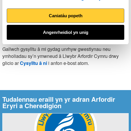
rhaid cloddio’r llwybr hyd allt serth gyda golygfeydd
anhygoel.
Caniatáu popeth
Cysylltu â Swyddog Llwybr Arfordir
Angenrheidiol yn unig
Cymru
Gallwch gysylltu â mi gydag unrhyw gwestiynau neu
ymholiadau sy’n ymwneud â Llwybr Arfordir Cymru drwy
glicio ar
Cysylltu â ni
i anfon e-bost atom.
Tudalennau eraill yn yr adran Arfordir
Eryri a Cheredigion