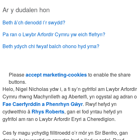
Ar y dudalen hon
Beth â’ch denodd i’r swydd?
Pa ran o Lwybr Arfordir Cymru yw eich ffefryn?
Beth ydych chi fwyaf balch ohono hyd yma?
Please
accept marketing-cookies
to enable the share
buttons.
Helo, Nigel Nicholas ydw i, a fi sy’n gyfrifol am Lwybr Arfordir
Cymru rhwng Machynlleth ag Aberteifi, yn ogystal ag adran o
Fae Caerfyrddin a Phenrhyn Gŵyr
. Rwyf hefyd yn
cydweithio â
Rhys Roberts
, gan ei fod yntau hefyd yn
gyfrifol am ran o Lwybr Arfordir Eryri a Cheredigion.
Ces fy magu ychydig filltiroedd o’r môr yn Sir Benfro, gan