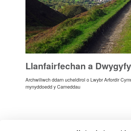
Llanfairfechan a Dwygyfy
Archwiliwch ddarn ucheldirol o Lwybr Arfordir Cym
mynyddoedd y Carneddau