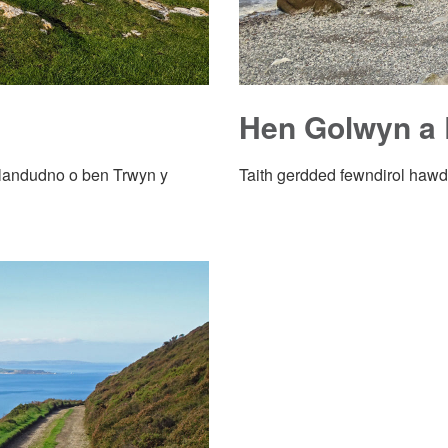
Hen Golwyn a 
landudno o ben Trwyn y
Taith gerdded fewndirol hawd