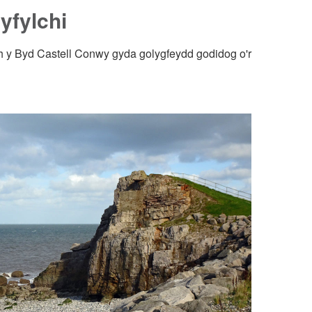
fylchi
 y Byd Castell Conwy gyda golygfeydd godidog o'r