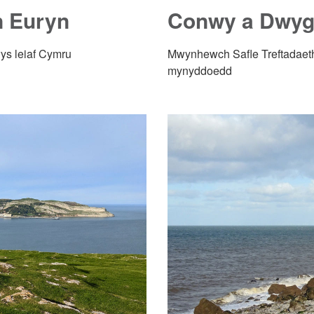
n Euryn
Conwy a Dwygy
wys leiaf Cymru
Mwynhewch Safle Treftadaeth
mynyddoedd