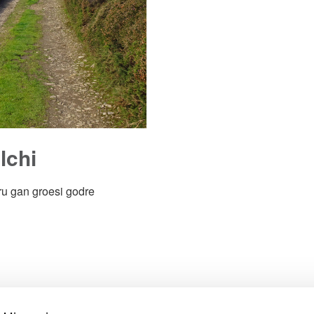
lchi
ru gan groesi godre