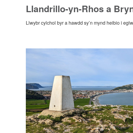
Llandrillo-yn-Rhos a Bry
Llwybr cylchol byr a hawdd sy’n mynd heibio i egl