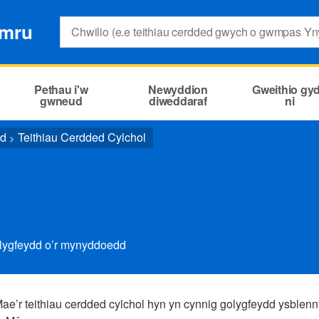
Search:
ymru
Pethau i'w
Newyddion
Gweithio gy
gwneud
diweddaraf
ni
ed
Teithiau Cerdded Cylchol
>
olygfeydd o’r mynyddoedd
Mae’r teithiau cerdded cylchol hyn yn cynnig golygfeydd ysblen