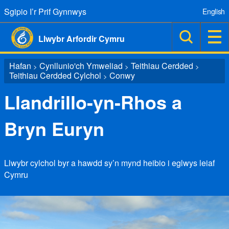
Sgipio I’r Prif Gynnwys
English
Llwybr Arfordir Cymru
Hafan
Cynllunio'ch Ymweliad
Teithiau Cerdded
>
>
>
Teithiau Cerdded Cylchol
Conwy
>
Llandrillo-yn-Rhos a
Bryn Euryn
Llwybr cylchol byr a hawdd sy’n mynd heibio i eglwys leiaf
Cymru