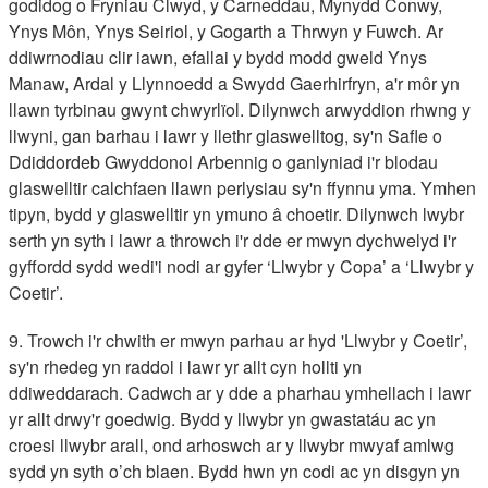
godidog o Fryniau Clwyd, y Carneddau, Mynydd Conwy,
Ynys Môn, Ynys Seiriol, y Gogarth a Thrwyn y Fuwch. Ar
ddiwrnodiau clir iawn, efallai y bydd modd gweld Ynys
Manaw, Ardal y Llynnoedd a Swydd Gaerhirfryn, a'r môr yn
llawn tyrbinau gwynt chwyrlïol. Dilynwch arwyddion rhwng y
llwyni, gan barhau i lawr y llethr glaswelltog, sy'n Safle o
Ddiddordeb Gwyddonol Arbennig o ganlyniad i'r blodau
glaswelltir calchfaen llawn perlysiau sy'n ffynnu yma. Ymhen
tipyn, bydd y glaswelltir yn ymuno â choetir. Dilynwch lwybr
serth yn syth i lawr a throwch i'r dde er mwyn dychwelyd i'r
gyffordd sydd wedi'i nodi ar gyfer ‘Llwybr y Copa’ a ‘Llwybr y
Coetir’.
9. Trowch i'r chwith er mwyn parhau ar hyd 'Llwybr y Coetir’,
sy'n rhedeg yn raddol i lawr yr allt cyn hollti yn
ddiweddarach. Cadwch ar y dde a pharhau ymhellach i lawr
yr allt drwy'r goedwig. Bydd y llwybr yn gwastatáu ac yn
croesi llwybr arall, ond arhoswch ar y llwybr mwyaf amlwg
sydd yn syth o’ch blaen. Bydd hwn yn codi ac yn disgyn yn