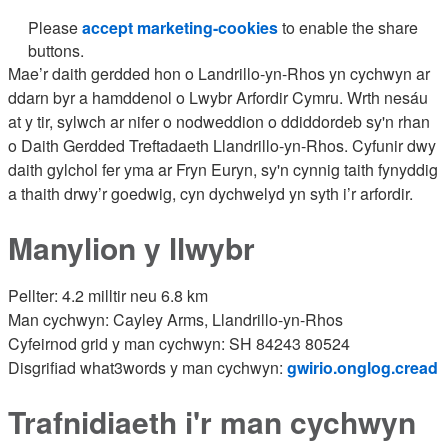
Please
accept marketing-cookies
to enable the share
buttons.
Mae’r daith gerdded hon o Landrillo-yn-Rhos yn cychwyn ar
ddarn byr a hamddenol o Lwybr Arfordir Cymru. Wrth nesáu
at y tir, sylwch ar nifer o nodweddion o ddiddordeb sy'n rhan
o Daith Gerdded Treftadaeth Llandrillo-yn-Rhos. Cyfunir dwy
daith gylchol fer yma ar Fryn Euryn, sy'n cynnig taith fynyddig
a thaith drwy’r goedwig, cyn dychwelyd yn syth i’r arfordir.
Manylion y llwybr
Pellter: 4.2 milltir neu 6.8 km
Man cychwyn: Cayley Arms, Llandrillo-yn-Rhos
Cyfeirnod grid y man cychwyn: SH 84243 80524
Disgrifiad what3words y man cychwyn:
gwirio.onglog.cread
Trafnidiaeth i'r man cychwyn