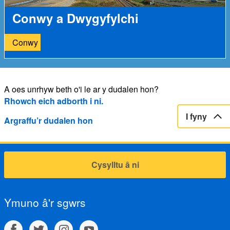
Conwy a Dwygyfylchi
Conwy
A oes unrhyw beth o'i le ar y dudalen hon?
Rhowch eich adborth i ni.
I fyny
Argraffu’r dudalen hon
Cysylltu â ni
Ymuno â'r sgwrs