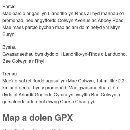
Parcio
Mae parcio ar gael yn Llandrillo-yn-Rhos ar hyd rhannau o'r
promenâd, neu ar gyffordd Colwyn Avenue ac Abbey Road.
Mae maes parcio bychan rhad ac am ddim hefyd ym Mryn
Euryn.
Bysiau
Gwasanaethau bws dyddiol i Landrillo-yn-Rhos o Landudno,
Bae Colwyn a'r Rhyl.
Trenau
Mae'r orsaf reilffordd agosaf ym Mae Colwyn, 1.4 milltir / 2.3
km ar droed ar hyd y promenâd. Mae gwasanaethau trên
dyddiol Arfordir Gogledd Cymru yn cysylltu Bae Colwyn â
gorsafoedd arfordirol rhwng Caer a Chaergybi.
Map a dolen GPX