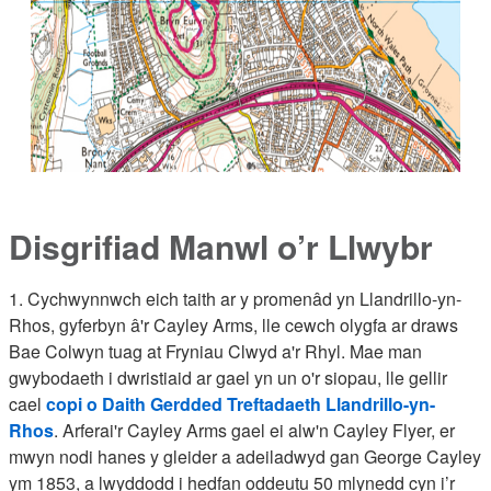
Disgrifiad Manwl o’r Llwybr
1. Cychwynnwch eich taith ar y promenâd yn Llandrillo-yn-
Rhos, gyferbyn â'r Cayley Arms, lle cewch olygfa ar draws
Bae Colwyn tuag at Fryniau Clwyd a'r Rhyl. Mae man
gwybodaeth i dwristiaid ar gael yn un o'r siopau, lle gellir
cael
copi o Daith Gerdded Treftadaeth Llandrillo-yn-
Rhos
. Arferai'r Cayley Arms gael ei alw'n Cayley Flyer, er
mwyn nodi hanes y gleider a adeiladwyd gan George Cayley
ym 1853, a lwyddodd i hedfan oddeutu 50 mlynedd cyn i’r