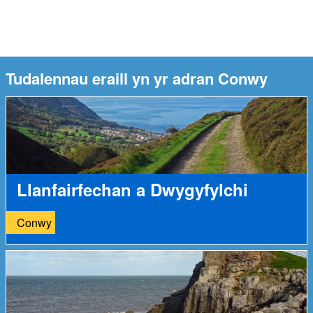
Tudalennau eraill yn yr adran Conwy
Llanfairfechan a Dwygyfylchi
Conwy