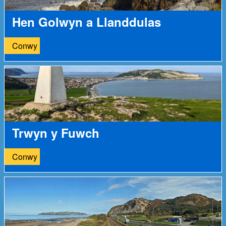
Hen Golwyn a Llanddulas
Conwy
Trwyn y Fuwch
Conwy