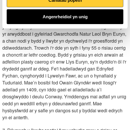
goroesi hyd heddiw. Yn y fynwent, mae sawl bedd
Caniatáu popeth
addurnedig a nodedig iawn.
Angenrheidiol yn unig
6. Cerddwch i fyny Tan-y-bryn Road, a fydd yn disgyn rhyw
ychydig cyn cyrraedd croesffordd. Trowch i'r dde, gan ddilyn
yr arwyddbost i gyfeiriad Gwarchodfa Natur Leol Bryn Euryn,
a chan nodi y bydd y llwybr yn dychwelyd i'r groesffordd yn
ddiweddarach. Trowch i'r dde yn syth i fyny 55 o risiau cerrig
a choncrit ar lethr coediog. Bydd y grisiau yn eich arwain at
adfeilion plasty caerog o'r enw Llys Euryn, sy'n dyddio'n ôl i'r
drydedd ganrif ar ddeg. Fe'i hadeiladwyd gan Ednyfed
Fychan, cynghorydd i Lywelyn Fawr, ac un o hynafiaid y
Tuduriaid. Mae’n bosibl fod Owain Glyndŵr wedi llosgi'r
adeilad ym 1409, cyn iddo gael ei ailadeiladu a’i
drosglwyddo i deulu Conway. Ymddengys mai adfail yn unig
oedd yn weddill erbyn y ddeunawfed ganrif. Mae
hysbysfwrdd ar y safle yn dangos sut y byddai wedi edrych
yn ei anterth.