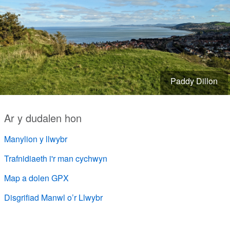
Paddy Dillon
Ar y dudalen hon
Manylion y llwybr
Trafnidiaeth i'r man cychwyn
Map a dolen GPX
Disgrifiad Manwl o’r Llwybr