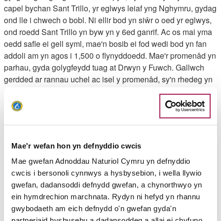
capel bychan Sant Trillo, yr eglwys leiaf yng Nghymru, gydag
ond lle i chwech o bobl. Ni ellir bod yn siŵr o oed yr eglwys,
ond roedd Sant Trillo yn byw yn y 6ed ganrif. Ac os mai yma
oedd safle ei gell syml, mae'n bosib ei fod wedi bod yn fan
addoli am yn agos i 1,500 o flynyddoedd. Mae'r promenâd yn
parhau, gyda golygfeydd tuag at Drwyn y Fuwch. Gallwch
gerdded ar rannau uchel ac isel y promenâd, sy'n rhedeg yn
gyfochrog a'i gilydd ac sydd wedi'u cysylltu gan risiau.
Dilynwch y naill neu'r llall nes y byddant yn ailymuno â'i
gilydd pan fydd Abbey Road yn eich arwain tuag at y tir.
4. Mae Llwybr Arfordir Cymru yn parhau ar hyd y promenâd,
Mae'r wefan hon yn defnyddio cwcis
ond mae ein llwybr ni yn dilyn Abbey Road tuag at y tir. Pe
baech wedi parhau ar hyd y promenâd rhwng 1909 a 1963,
Mae gwefan Adnoddau Naturiol Cymru yn defnyddio
byddech wedi cyrraedd ‘Tollborth y Gyllideb’, a gaiff ei
cwcis i bersonoli cynnwys a hysbysebion, i wella llywio
hadnabod bellach fel 147 Marine Drive. Gosodwyd y doll gan
gwefan, dadansoddi defnydd gwefan, a chynorthwyo yn
dirfeddiannwr o’r enw Horton, a oedd yn gwrthwynebu
ein hymdrechion marchnata. Rydyn ni hefyd yn rhannu
cyllideb a osodwyd gan Lloyd George, Canghellor y
gwybodaeth am eich defnydd o'n gwefan gyda'n
Trysorlys ar y pryd, a oedd am drethu’r cyfoethog er mwyn
partneriaid hysbysebu a dadansoddeg a allai ei chyfuno