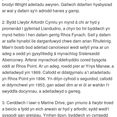
brodyr Wright adeiladu awyren. Gallwch ddarllen hysbysiad
ar wal y dafarn sy'n adrodd hanes y gamp.
2. Bydd Llwybr Arfordir Cymru yn mynd â chi ar hyd y
promenâd i gyfeiriad Llandudno, a chyn bo hir byddwch yn
mynd heibio i hen dafarn gerrig Rhos Fynach. Saif y dafarn
ar safle hynafol lle darganfuwyd chwe darn arian Rhufeinig.
Mae'n bosib bod adeilad canoloesol wedi sefyll yma ar un
adeg a oedd yn gysylltiedig â mynachlog Sistersaidd
Aberconwy. Arferai mynachod ddefnyddio cored bysgota
oddi ar Rhos Point. Ar un adeg, roedd pier ar Ynys Manaw, a
adeiladwyd ym 1869. Cafodd ei ddatgymalu a’i ailadeiladu
yn Rhos Point ym 1896. Yn dilyn cyfnod o segurdod, cafodd
ei ddymchwel ym 1953, gan adael dim ar ei ôl ar wahân i'r
swyddfa docynnau, a adeiladwyd o garreg.
3. Cerddwch i lawr o Marine Drive, gan ymuno â llwybr troed
a beicio a fydd yn eich arwain ar hyd y arfordir, sydd wedi'i
gysgodi gan greigiau. Ymhen tipyn, byddwch yn cyrraedd