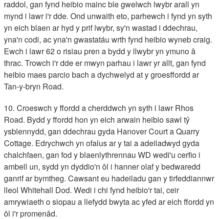
raddol, gan fynd heibio mainc ble gwelwch lwybr arall yn
mynd i lawr i'r dde. Ond unwaith eto, parhewch i fynd yn syth
yn eich blaen ar hyd y prif lwybr, sy'n wastad i ddechrau,
yna'n codi, ac yna'n gwastatáu wrth fynd heibio wyneb craig.
Ewch i lawr 62 o risiau pren a bydd y llwybr yn ymuno â
thrac. Trowch i'r dde er mwyn parhau i lawr yr allt, gan fynd
heibio maes parcio bach a dychwelyd at y groesffordd ar
Tan-y-bryn Road.
10. Croeswch y ffordd a cherddwch yn syth i lawr Rhos
Road. Bydd y ffordd hon yn eich arwain heibio sawl tŷ
ysblennydd, gan ddechrau gyda Hanover Court a Quarry
Cottage. Edrychwch yn ofalus ar y tai a adeiladwyd gyda
chalchfaen, gan fod y blaenlythrennau WD wedi'u cerfio i
ambell un, sydd yn dyddio'n ôl i hanner olaf y bedwaredd
ganrif ar bymtheg. Cawsant eu hadeiladu gan y tirfeddiannwr
lleol Whitehall Dod. Wedi i chi fynd heibio'r tai, ceir
amrywiaeth o siopau a llefydd bwyta ac yfed ar eich ffordd yn
ôl i'r promenâd.