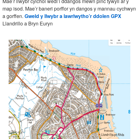
Mae’r llwybr cylchol wedi’i ddangos mewn pinc tywyll ar y
map isod. Mae’r baneri porffor yn dangos y mannau cychwyn
a gorffen.
Gweld y llwybr a lawrlwytho’r ddolen GPX
Llandrillo a Bryn Euryn