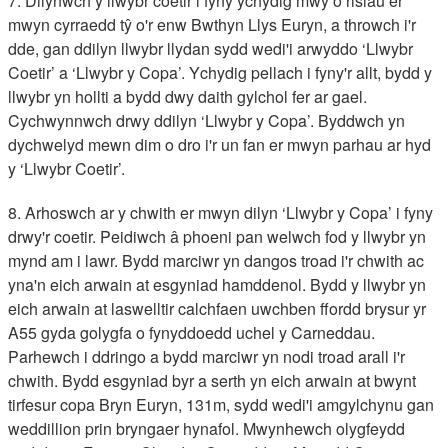
7. Dilynwch y llwybr coetir i fyny ychydig mwy o risiau er
mwyn cyrraedd tŷ o'r enw Bwthyn Llys Euryn, a throwch i'r
dde, gan ddilyn llwybr llydan sydd wedi'i arwyddo ‘Llwybr
Coetir’ a ‘Llwybr y Copa’. Ychydig pellach i fyny'r allt, bydd y
llwybr yn hollti a bydd dwy daith gylchol fer ar gael.
Cychwynnwch drwy ddilyn ‘Llwybr y Copa’. Byddwch yn
dychwelyd mewn dim o dro i'r un fan er mwyn parhau ar hyd
y ‘Llwybr Coetir’.
8. Arhoswch ar y chwith er mwyn dilyn ‘Llwybr y Copa’ i fyny
drwy'r coetir. Peidiwch â phoeni pan welwch fod y llwybr yn
mynd am i lawr. Bydd marciwr yn dangos troad i'r chwith ac
yna'n eich arwain at esgyniad hamddenol. Bydd y llwybr yn
eich arwain at laswelltir calchfaen uwchben ffordd brysur yr
A55 gyda golygfa o fynyddoedd uchel y Carneddau.
Parhewch i ddringo a bydd marciwr yn nodi troad arall i'r
chwith. Bydd esgyniad byr a serth yn eich arwain at bwynt
tirfesur copa Bryn Euryn, 131m, sydd wedi'i amgylchynu gan
weddillion prin bryngaer hynafol. Mwynhewch olygfeydd