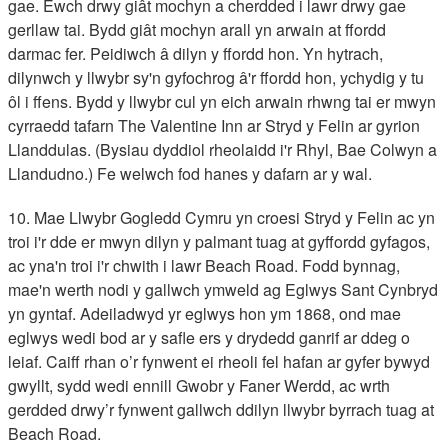
gae. Ewch drwy giât mochyn a cherdded i lawr drwy gae
gerllaw tai. Bydd giât mochyn arall yn arwain at ffordd
darmac fer. Peidiwch â dilyn y ffordd hon. Yn hytrach,
dilynwch y llwybr sy'n gyfochrog â'r ffordd hon, ychydig y tu
ôl i ffens. Bydd y llwybr cul yn eich arwain rhwng tai er mwyn
cyrraedd tafarn The Valentine Inn ar Stryd y Felin ar gyrion
Llanddulas. (Bysiau dyddiol rheolaidd i'r Rhyl, Bae Colwyn a
Llandudno.) Fe welwch fod hanes y dafarn ar y wal.
10. Mae Llwybr Gogledd Cymru yn croesi Stryd y Felin ac yn
troi i'r dde er mwyn dilyn y palmant tuag at gyffordd gyfagos,
ac yna'n troi i'r chwith i lawr Beach Road. Fodd bynnag,
mae'n werth nodi y gallwch ymweld ag Eglwys Sant Cynbryd
yn gyntaf. Adeiladwyd yr eglwys hon ym 1868, ond mae
eglwys wedi bod ar y safle ers y drydedd ganrif ar ddeg o
leiaf. Caiff rhan o’r fynwent ei rheoli fel hafan ar gyfer bywyd
gwyllt, sydd wedi ennill Gwobr y Faner Werdd, ac wrth
gerdded drwy’r fynwent gallwch ddilyn llwybr byrrach tuag at
Beach Road.