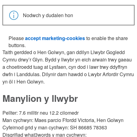
Nodwch y dudalen hon
Please
accept marketing-cookies
to enable the share
buttons.
Taith gerdded o Hen Golwyn, gan ddilyn Llwybr Gogledd
Cymru drwy’r Glyn. Bydd y llwybr yn eich arwain trwy gaeau
a choetiroedd tuag at Lysfaen, cyn dod i lawr trwy ddyffryn
dwfn i Landdulas. Dilynir darn hawdd o Lwybr Arfordir Cymru
yn ôl i Hen Golwyn.
Manylion y llwybr
Pellter: 7.6 milltir neu 12.2 cilomedr
Man cychwyn: Maes parcio Ffordd Victoria, Hen Golwyn
Cyfeirnod grid y man cychwyn: SH 86685 78363
Disgrifiad what3words y man cychwyn: