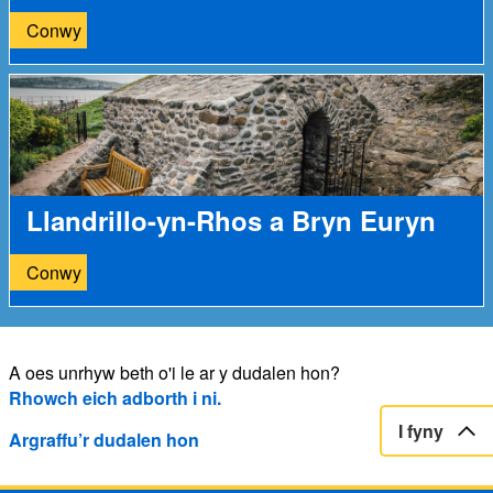
Conwy
Llandrillo-yn-Rhos a Bryn Euryn
Conwy
A oes unrhyw beth o'i le ar y dudalen hon?
Rhowch eich adborth i ni.
I fyny
Argraffu’r dudalen hon