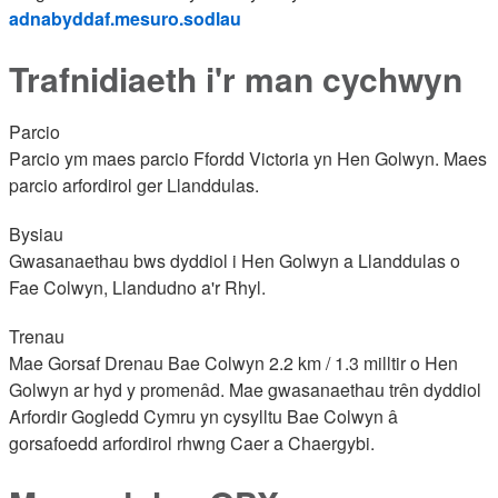
adnabyddaf.mesuro.sodlau
Trafnidiaeth i'r man cychwyn
Parcio
Parcio ym maes parcio Ffordd Victoria yn Hen Golwyn. Maes
parcio arfordirol ger Llanddulas.
Bysiau
Gwasanaethau bws dyddiol i Hen Golwyn a Llanddulas o
Fae Colwyn, Llandudno a'r Rhyl.
Trenau
Mae Gorsaf Drenau Bae Colwyn 2.2 km / 1.3 milltir o Hen
Golwyn ar hyd y promenâd. Mae gwasanaethau trên dyddiol
Arfordir Gogledd Cymru yn cysylltu Bae Colwyn â
gorsafoedd arfordirol rhwng Caer a Chaergybi.