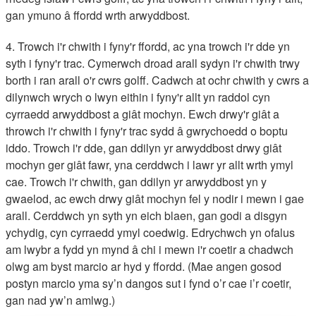
gan ymuno â ffordd wrth arwyddbost.
4. Trowch i'r chwith i fyny'r ffordd, ac yna trowch i'r dde yn
syth i fyny'r trac. Cymerwch droad arall sydyn i'r chwith trwy
borth i ran arall o'r cwrs golff. Cadwch at ochr chwith y cwrs a
dilynwch wrych o lwyn eithin i fyny'r allt yn raddol cyn
cyrraedd arwyddbost a giât mochyn. Ewch drwy'r giât a
throwch i'r chwith i fyny'r trac sydd â gwrychoedd o boptu
iddo. Trowch i'r dde, gan ddilyn yr arwyddbost drwy giât
mochyn ger giât fawr, yna cerddwch i lawr yr allt wrth ymyl
cae. Trowch i'r chwith, gan ddilyn yr arwyddbost yn y
gwaelod, ac ewch drwy giât mochyn fel y nodir i mewn i gae
arall. Cerddwch yn syth yn eich blaen, gan godi a disgyn
ychydig, cyn cyrraedd ymyl coedwig. Edrychwch yn ofalus
am lwybr a fydd yn mynd â chi i mewn i'r coetir a chadwch
olwg am byst marcio ar hyd y ffordd. (Mae angen gosod
postyn marcio yma sy’n dangos sut i fynd o’r cae i’r coetir,
gan nad yw’n amlwg.)