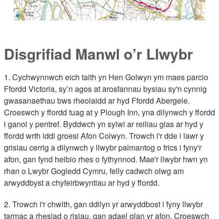
Disgrifiad Manwl o’r Llwybr
1. Cychwynnwch eich taith yn Hen Golwyn ym maes parcio
Ffordd Victoria, sy’n agos at arosfannau bysiau sy'n cynnig
gwasanaethau bws rheolaidd ar hyd Ffordd Abergele.
Croeswch y ffordd tuag at y Plough Inn, yna dilynwch y ffordd
i ganol y pentref. Byddwch yn sylwi ar reiliau glas ar hyd y
ffordd wrth iddi groesi Afon Colwyn. Trowch i'r dde i lawr y
grisiau cerrig a dilynwch y llwybr palmantog o frics i fyny'r
afon, gan fynd heibio rhes o fythynnod. Mae'r llwybr hwn yn
rhan o Lwybr Gogledd Cymru, felly cadwch olwg am
arwyddbyst a chyfeirbwyntiau ar hyd y ffordd.
2. Trowch i'r chwith, gan ddilyn yr arwyddbost i fyny llwybr
tarmac a rhesiad o risiau, gan adael glan yr afon. Croeswch