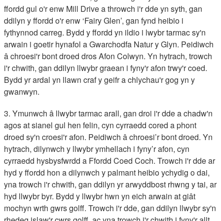
ffordd gul o'r enw Mill Drive a throwch i'r dde yn syth, gan
ddilyn y ffordd o'r enw ‘Fairy Glen’, gan fynd heibio i
fythynnod carreg. Bydd y ffordd yn ildio i lwybr tarmac sy'n
arwain i goetir hynafol a Gwarchodfa Natur y Glyn. Peidiwch
â chroesi'r bont droed dros Afon Colwyn. Yn hytrach, trowch
i'r chwith, gan ddilyn llwybr graean i fyny'r afon trwy'r coed.
Bydd yr ardal yn llawn craf y geifr a chlychau'r gog yn y
gwanwyn.
3. Ymunwch â llwybr tarmac arall, gan droi i'r dde a chadw'n
agos at sianel gul hen felin, cyn cyrraedd cored a phont
droed sy'n croesi'r afon. Peidiwch â chroesi’r bont droed. Yn
hytrach, dilynwch y llwybr ymhellach i fyny’r afon, cyn
cyrraedd hysbysfwrdd a Ffordd Coed Coch. Trowch i'r dde ar
hyd y ffordd hon a dilynwch y palmant heibio ychydig o dai,
yna trowch i'r chwith, gan ddilyn yr arwyddbost rhwng y tai, ar
hyd llwybr byr. Bydd y llwybr hwn yn eich arwain at giât
mochyn wrth gwrs golff. Trowch i'r dde, gan ddilyn llwybr sy'n
rhedeg islaw'r cwrs golff, ac yna trowch i'r chwith i fyny'r allt,