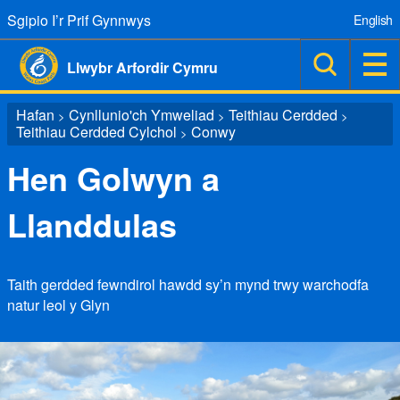
Sgipio I’r Prif Gynnwys
English
Llwybr Arfordir Cymru
Hafan
Cynllunio'ch Ymweliad
Teithiau Cerdded
>
>
>
Teithiau Cerdded Cylchol
Conwy
>
Hen Golwyn a
Llanddulas
Taith gerdded fewndirol hawdd sy’n mynd trwy warchodfa
natur leol y Glyn