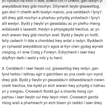
yn hytrach na throi i'r dde, trowch chi i'r chwith, gan ddilyn yr
arwyddbost trwy giât mochyn. Dilynwch lwybr glaswelltog,
gan droi i'r chwith wrth bostyn marcio, yna cerddwch i fyny'r
allt drwy giât mochyn a pharhau ychydig ymhellach i fyny'r
allt wedyn. Bydd y llwybr yn gwastatáu ac yn plethu rhwng
ardaloedd o laswellt, rhedyn a phrysgwydd trwchus, ac yn
eich arwain trwy giât mochyn arall. Bydd y llwybr yn hollti,
felly cadwch i'r dde a cherdded trwy ardal o redyn. Byddwch
yn cyrraedd arwyddbost sy'n agos at fryn crwn gydag wyneb
creigiog, o'r enw Craig y Forwyn. Edrychwch i lawr trwy
ddyffryn dwfn i weld y môr y tu hwnt.
9. Cerddwch i lawr llwybr cul, glaswelltog trwy redyn, gan
fynd heibio i lethrau sgri o galchfaen ac yna coetir cyn mynd
drwy giât. Bydd y llwybr yn gwastatáu'n ddiweddarach mewn
coetir trwchus, ble bydd yn eich arwain trwy ychydig o hafnau
yn y creigiau. Croeswch ffordd gul a chamfa risiog cyn
parhau i lawr llwybr cul trwy lwyni mieri. Croeswch gamfa
risiog arall a pharhewch yn eich blaen yn raddol i lawr drwy