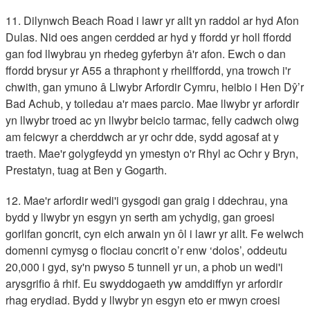
11. Dilynwch Beach Road i lawr yr allt yn raddol ar hyd Afon
Dulas. Nid oes angen cerdded ar hyd y ffordd yr holl ffordd
gan fod llwybrau yn rhedeg gyferbyn â'r afon. Ewch o dan
ffordd brysur yr A55 a thraphont y rheilffordd, yna trowch i'r
chwith, gan ymuno â Llwybr Arfordir Cymru, heibio i Hen Dŷ’r
Bad Achub, y toiledau a'r maes parcio. Mae llwybr yr arfordir
yn llwybr troed ac yn llwybr beicio tarmac, felly cadwch olwg
am feicwyr a cherddwch ar yr ochr dde, sydd agosaf at y
traeth. Mae'r golygfeydd yn ymestyn o'r Rhyl ac Ochr y Bryn,
Prestatyn, tuag at Ben y Gogarth.
12. Mae'r arfordir wedi'i gysgodi gan graig i ddechrau, yna
bydd y llwybr yn esgyn yn serth am ychydig, gan groesi
gorlifan goncrit, cyn eich arwain yn ôl i lawr yr allt. Fe welwch
domenni cymysg o flociau concrit o’r enw ‘dolos’, oddeutu
20,000 i gyd, sy'n pwyso 5 tunnell yr un, a phob un wedi'i
arysgrifio â rhif. Eu swyddogaeth yw amddiffyn yr arfordir
rhag erydiad. Bydd y llwybr yn esgyn eto er mwyn croesi