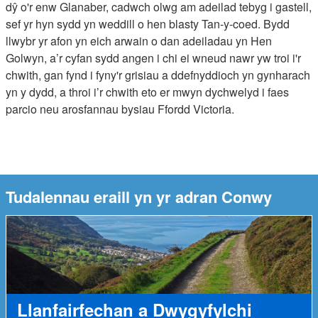
dŷ o'r enw Glanaber, cadwch olwg am adeilad tebyg i gastell,
sef yr hyn sydd yn weddill o hen blasty Tan-y-coed. Bydd
llwybr yr afon yn eich arwain o dan adeiladau yn Hen
Golwyn, a’r cyfan sydd angen i chi ei wneud nawr yw troi i'r
chwith, gan fynd i fyny'r grisiau a ddefnyddioch yn gynharach
yn y dydd, a throi i’r chwith eto er mwyn dychwelyd i faes
parcio neu arosfannau bysiau Ffordd Victoria.
Tudalennau eraill yn yr adran Conwy
Llanfairfechan a Dwygyfylchi