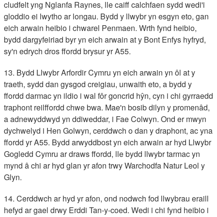
cludfelt yng Nglanfa Raynes, lle caiff calchfaen sydd wedi'i
gloddio ei lwytho ar longau. Bydd y llwybr yn esgyn eto, gan
eich arwain heibio i chwarel Penmaen. Wrth fynd heibio,
bydd dargyfeiriad byr yn eich arwain at y Bont Enfys hyfryd,
sy'n edrych dros ffordd brysur yr A55.
13. Bydd Llwybr Arfordir Cymru yn eich arwain yn ôl at y
traeth, sydd dan gysgod creigiau, unwaith eto, a bydd y
ffordd darmac yn ildio i wal fôr goncrid hŷn, cyn i chi gyrraedd
traphont reilffordd chwe bwa. Mae'n bosib dilyn y promenâd,
a adnewyddwyd yn ddiweddar, i Fae Colwyn. Ond er mwyn
dychwelyd i Hen Golwyn, cerddwch o dan y draphont, ac yna
ffordd yr A55. Bydd arwyddbost yn eich arwain ar hyd Llwybr
Gogledd Cymru ar draws ffordd, lle bydd llwybr tarmac yn
mynd â chi ar hyd glan yr afon trwy Warchodfa Natur Leol y
Glyn.
14. Cerddwch ar hyd yr afon, ond nodwch fod llwybrau eraill
hefyd ar gael drwy Erddi Tan-y-coed. Wedi i chi fynd heibio i