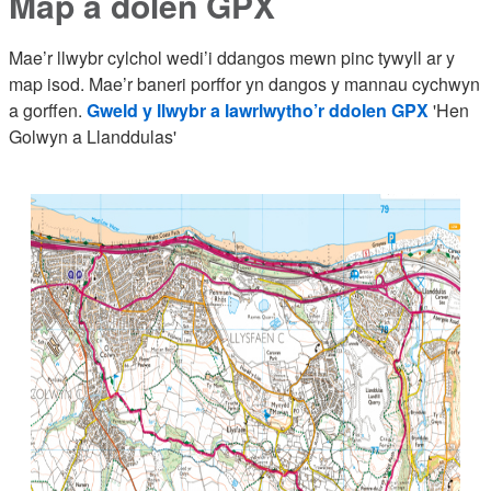
Map a dolen GPX
Mae’r llwybr cylchol wedi’i ddangos mewn pinc tywyll ar y
map isod. Mae’r baneri porffor yn dangos y mannau cychwyn
a gorffen.
Gweld y llwybr a lawrlwytho’r ddolen GPX
'Hen
Golwyn a Llanddulas'