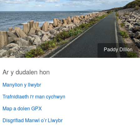
Paddy Dillon
Ar y dudalen hon
Manylion y llwybr
Trafnidiaeth i'r man cychwyn
Map a dolen GPX
Disgrifiad Manwl o’r Llwybr