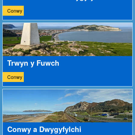
Conwy
Trwyn y Fuwch
Conwy
Conwy a Dwygyfylchi