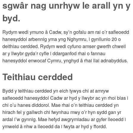
sgwâr nag unrhyw le arall yn y
byd.
Rydym wedi ymuno â Cadw, sy’n gofalu am rai o’r safleoedd
hanesyddol arbennig yma yng Nghymru, i gynllunio 20 o
deithiau cerdded. Rydym wedi cyfuno amser gwerth chweil
ar y llwybr gyda’r cyfle i ddarganfod rhai o fannau
hanesyddol enwocaf Cymru, ynghyd â rhai llai adnabyddus.
Teithiau cerdded
Bydd y teithiau cerdded yn eich tywys chi at amryw
safleoedd hanesyddol Cadw ar hyd y llwybr ac yn rhoi blas i
chi o’u hanes diddorol. Mae rhai o’n teithiau cerdded yn
hirach fel y gallwch chi fwynhau mwy o’r hyn sydd gan yr
ardal i’w gynnig. Mae hefyd awgrymiadau ar gyfer lleoedd i
ymweld â nhw a lleoedd da i fwyta ar hyd y ffordd.