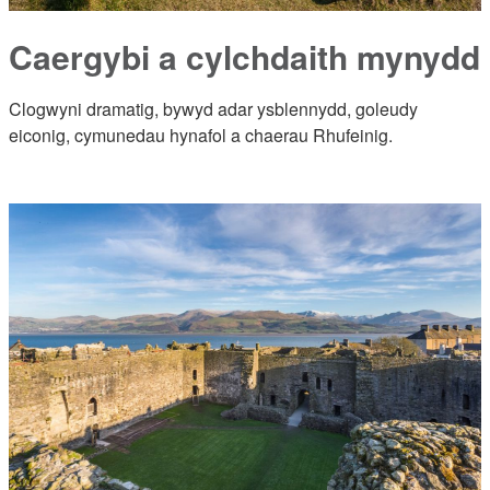
Caergybi a cylchdaith mynydd
Clogwyni dramatig, bywyd adar ysblennydd, goleudy
eiconig, cymunedau hynafol a chaerau Rhufeinig.