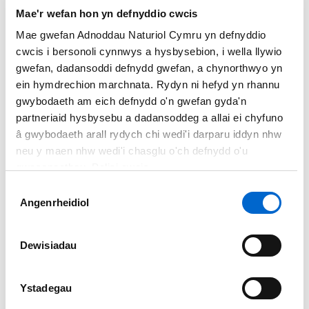
Mae'r wefan hon yn defnyddio cwcis
Mae gwefan Adnoddau Naturiol Cymru yn defnyddio
cwcis i bersonoli cynnwys a hysbysebion, i wella llywio
Fwrnais i Borth
gwefan, dadansoddi defnydd gwefan, a chynorthwyo yn
ein hymdrechion marchnata. Rydyn ni hefyd yn rhannu
Treftadaeth ddiwydiannol a naturiol.
gwybodaeth am eich defnydd o'n gwefan gyda'n
partneriaid hysbysebu a dadansoddeg a allai ei chyfuno
â gwybodaeth arall rydych chi wedi'i darparu iddyn nhw
neu y maen nhw wedi'i chasglu o'ch defnydd o'u
gwasanaethau. Polisi cwcis
Dewis
Angenrheidiol
Caniatâd
Dewisiadau
Ystadegau