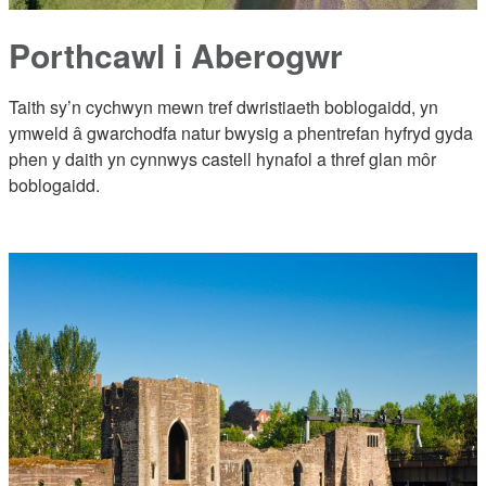
Porthcawl i Aberogwr
Taith sy’n cychwyn mewn tref dwristiaeth boblogaidd, yn
ymweld â gwarchodfa natur bwysig a phentrefan hyfryd gyda
phen y daith yn cynnwys castell hynafol a thref glan môr
boblogaidd.