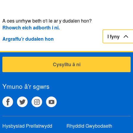
A oes unrhyw beth o'i le ar y dudalen hon?
Rhowch eich adborth i ni.
I fyny
Argraffu’r dudalen hon
Cysylltu â ni
Ymuno â'r sgwrs
Hysbysiad Preifatrwydd
Rhyddid Gwybodaeth