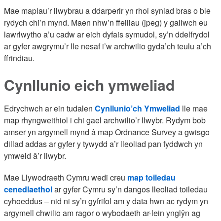
Mae mapiau’r llwybrau a ddarperir yn rhoi syniad bras o ble
rydych chi’n mynd. Maen nhw’n ffeiliau (jpeg) y gallwch eu
lawrlwytho a’u cadw ar eich dyfais symudol, sy’n ddelfrydol
ar gyfer awgrymu’r lle nesaf i’w archwilio gyda’ch teulu a’ch
ffrindiau.
Cynllunio eich ymweliad
Edrychwch ar ein tudalen
Cynllunio’ch Ymweliad
lle mae
map rhyngweithiol i chi gael archwilio’r llwybr. Rydym bob
amser yn argymell mynd â map Ordnance Survey a gwisgo
dillad addas ar gyfer y tywydd a’r lleoliad pan fyddwch yn
ymweld â’r llwybr.
Mae Llywodraeth Cymru wedi creu
map toiledau
cenedlaethol
ar gyfer Cymru sy’n dangos lleoliad toiledau
cyhoeddus – nid ni sy’n gyfrifol am y data hwn ac rydym yn
argymell chwilio am ragor o wybodaeth ar-lein ynglŷn ag