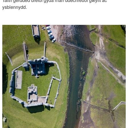
Taith gerdded drefol gyda rhan ddechreuol gwyllt ac
ysblennydd.