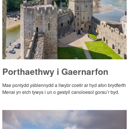
Porthaethwy i Gaernarfon
Mae pontydd ysblennydd a llwybr coetir ar hyd afon brydferth
Menai yn eich tywys i un o gestyll canoloesol gorau’r byd.