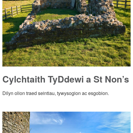
Cylchtaith TyDdewi a St Non’s
Dilyn olion traed seintiau, tywysogion ac esgobion.