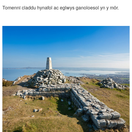
Tomenni claddu hynafol ac eglwys ganoloesol yn y môr.