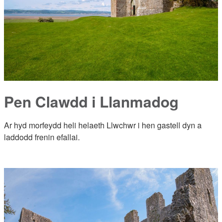
Pen Clawdd i Llanmadog
Ar hyd morfeydd heli helaeth Llwchwr i hen gastell dyn a
laddodd frenin efallai.