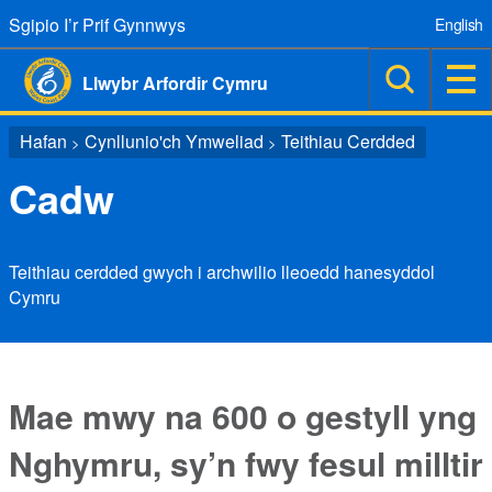
Sgipio I’r Prif Gynnwys
English
Llwybr Arfordir Cymru
Hafan
Cynllunio'ch Ymweliad
Teithiau Cerdded
>
>
Cadw
Teithiau cerdded gwych i archwilio lleoedd hanesyddol
Cymru
Mae mwy na 600 o gestyll yng
Nghymru, sy’n fwy fesul milltir