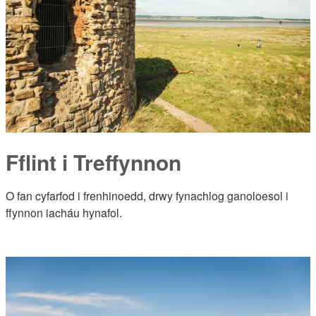
Fflint i Treffynnon
O fan cyfarfod i frenhinoedd, drwy fynachlog ganoloesol i
ffynnon iacháu hynafol.