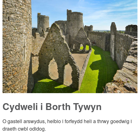
Cydweli i Borth Tywyn
O gastell arswydus, heibio i forfeydd heli a thrwy goedwig i
draeth cwbl odidog.