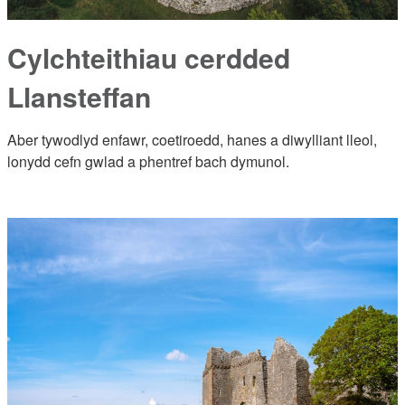
Cylchteithiau cerdded
Llansteffan
Aber tywodlyd enfawr, coetiroedd, hanes a diwylliant lleol,
lonydd cefn gwlad a phentref bach dymunol.