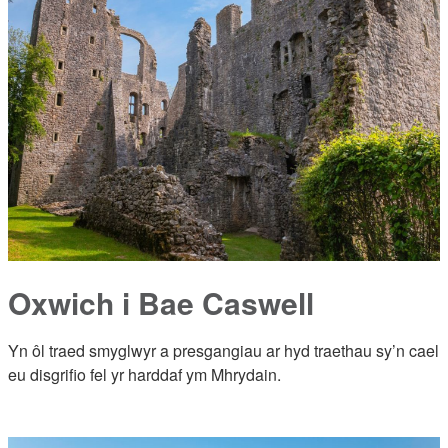
Oxwich i Bae Caswell
Yn ôl traed smyglwyr a presgangiau ar hyd traethau sy’n cael
eu disgrifio fel yr harddaf ym Mhrydain.