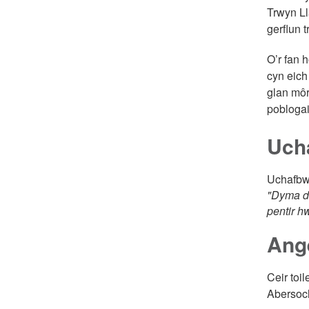
Trwyn Ll
gerflun 
O’r fan 
cyn eich
glan môr
poblogai
Ucha
Uchafbw
"Dyma da
pentir h
Ang
Ceir toi
Abersoch