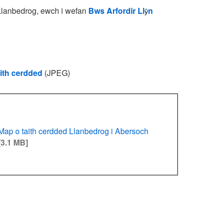
Llanbedrog, ewch i wefan
Bws Arfordir Ll
n
ŷ
ith cerdded
(JPEG)
Map o taith cerdded Llanbedrog i Abersoch
[3.1 MB]