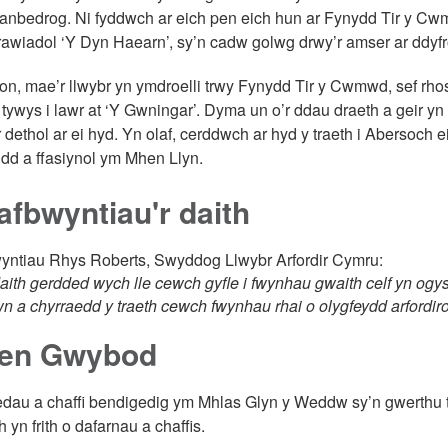
anbedrog. Ni fyddwch ar eich pen eich hun ar Fynydd Tir y Cwm
trawiadol ‘Y Dyn Haearn’, sy’n cadw golwg drwy’r amser ar ddyf
hon, mae’r llwybr yn ymdroelli trwy Fynydd Tir y Cwmwd, sef rhos
 tywys i lawr at ‘Y Gwningar’. Dyma un o’r ddau draeth a geir yn
 dethol ar ei hyd. Yn olaf, cerddwch ar hyd y traeth i Abersoch 
dd a ffasiynol ym Mhen Llyn.
fbwyntiau'r daith
yntiau Rhys Roberts, Swyddog Llwybr Arfordir Cymru:
ith gerdded wych lle cewch gyfle i fwynhau gwaith celf yn ogysta
wn a chyrraedd y traeth cewch fwynhau rhai o olygfeydd arfordi
en Gwybod
ledau a chaffi bendigedig ym Mhlas Glyn y Weddw sy’n gwerthu 
 yn frith o dafarnau a chaffis.