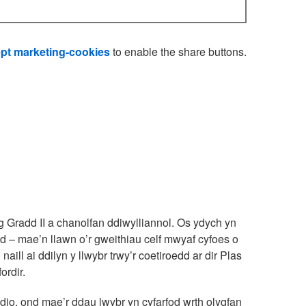
pt marketing-cookies
to enable the share buttons.
dig Gradd II a chanolfan ddiwylliannol. Os ydych yn
ded – mae’n llawn o’r gweithiau celf mwyaf cyfoes o
ill ai ddilyn y llwybr trwy’r coetiroedd ar dir Plas
ordir.
oedio, ond mae’r ddau lwybr yn cyfarfod wrth olygfan