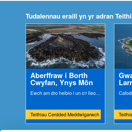
Tudalennau eraill yn yr adran Tei
Aberffraw i Borth
Gwa
Cwyfan, Ynys Môn
Lar
Ewch am dro heibio i un o'r lleoedd gorau i dynnu...
Teithiau Cerdded Meddwlgarwch
Teith