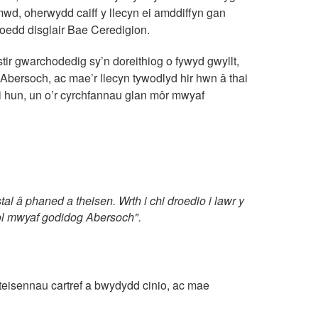
wd, oherwydd caiff y llecyn ei amddiffyn gan
roedd disglair Bae Ceredigion.
tir gwarchodedig sy’n doreithiog o fywyd gwyllt,
 Abersoch, ac mae’r llecyn tywodlyd hir hwn â thai
ei hun, un o’r cyrchfannau glan môr mwyaf
l â phaned a theisen. Wrth i chi droedio i lawr y
rol mwyaf godidog Abersoch".
teisennau cartref a bwydydd cinio, ac mae