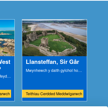
West
Llansteffan, Sir Gâr
o
Mwynhewch y daith gylchol hon â'i golygfeydd panoramig...
Dyma daith gylchol â golygfeydd ysgubol draw tuag...
garwch
Teithiau Cerdded Meddwlgarwch