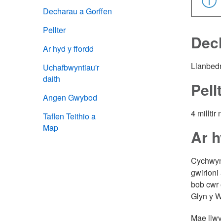
Decharau a Gorffen
Pellter
Dec
Ar hyd y ffordd
Llanbed
Uchafbwyntiau'r
daith
Pell
Angen Gwybod
4 milltir
Taflen Teithio a
Map
Ar h
Cychwy
gwirioni
bob cwr 
Glyn y We
Mae llwy