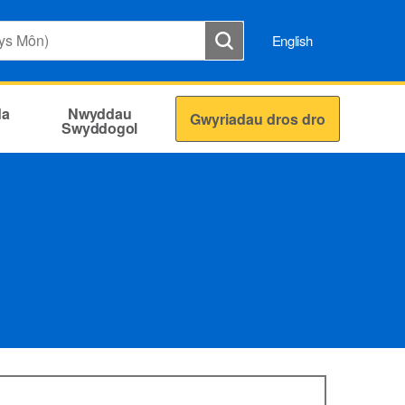
English
da
Nwyddau
Gwyriadau dros dro
Swyddogol