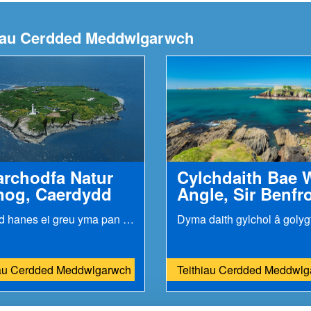
thiau Cerdded Meddwlgarwch
rchodfa Natur
Cylchdaith Bae 
nog, Caerdydd
Angle, Sir Benfr
Cafodd hanes ei greu yma pan anfonwyd y neges...
iau Cerdded Meddwlgarwch
Teithiau Cerdded Meddwl