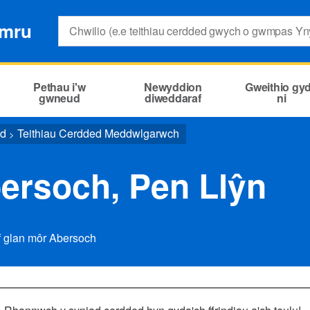
Search:
ymru
Pethau i'w
Newyddion
Gweithio gy
gwneud
diweddaraf
ni
ed
Teithiau Cerdded Meddwlgarwch
>
ersoch, Pen Llŷn
f glan môr Abersoch