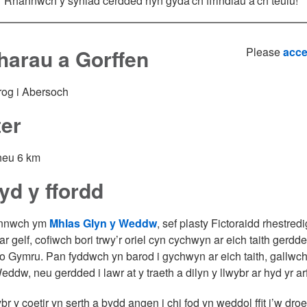
Rhannwch y syniad cerdded hyn gyda'ch ffrindiau a'ch teulu!
harau a Gorffen
Please
acce
rog i Abersoch
ter
 neu 6 km
yd y ffordd
nnwch ym
Mhlas Glyn y Weddw
, sef plasty Fictoraidd rhestre
 ar gelf, cofiwch bori trwy’r oriel cyn cychwyn ar eich taith gerd
o Gymru. Pan fyddwch yn barod i gychwyn ar eich taith, gallwch na
ddw, neu gerdded i lawr at y traeth a dilyn y llwybr ar hyd yr arf
br y coetir yn serth a bydd angen i chi fod yn weddol ffit i’w dr