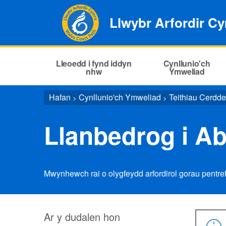
Llwybr Arfordir C
Lleoedd i fynd iddyn
Cynllunio'ch
nhw
Ymweliad
Hafan
Cynllunio'ch Ymweliad
Teithiau Cerdd
>
>
Llanbedrog i Ab
Mwynhewch rai o olygfeydd arfordirol gorau pentre
Ar y dudalen hon