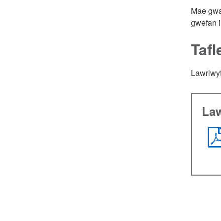
Mae gwas
gwefan i
Tafl
Lawrlw
Law