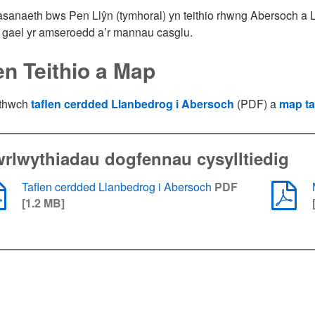
anaeth bws Pen Llŷn (tymhoral) yn teithio rhwng Abersoch a 
 gael yr amseroedd a’r mannau casglu.
en Teithio a Map
ythwch
taflen cerdded Llanbedrog i Abersoch
(PDF) a
map ta
rlwythiadau dogfennau cysylltiedig
Taflen cerdded Llanbedrog i Abersoch
PDF
[1.2 MB]